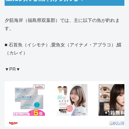
夕筋海岸（福島県双葉郡）では、主に以下の魚が釣れま
す。
■ 石首魚（イシモチ）,愛魚女（アイナメ・アブラコ）,鰈
（カレイ）
▼PR▼