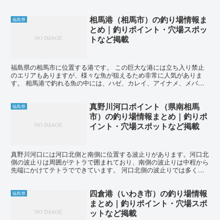
楽しめます。夏場になると、イワシやアジの回遊が見られる...
相馬港（相馬市）の釣り場情報ま
福島県
とめ｜釣りポイント・穴場スポッ
トなど掲載
福島県の相馬市に位置する港です。 この巨大な港には立ち入り禁止
のエリアもありますが、様々な魚が狙えるため非常に人気がありま
す。 相馬港で釣れる魚の中には、ハゼ、カレイ、アイナメ、メバ
ル、イワシ、サバ、イナダ、ヒラマサ、クロダイ、ヒラメ、シー...
真野川河口ポイント（県南相馬
福島県
市）の釣り場情報まとめ｜釣りポ
イント・穴場スポットなど掲載
真野川河口には河口北側と南側に位置する波止りがあります。河口北
側の波止りは周囲がテトラで囲まれており、南側の波止りは中程から
先端にかけてテトラでできています。 河口北側の波止りでは多くの
釣り人が竿を出しており、イシモチ、カレイ、アイナメ、ヒ...
四倉港（いわき市）の釣り場情報
福島県
まとめ｜釣りポイント・穴場スポ
ットなど掲載