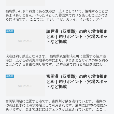
福島県いわき市四倉にある漁港は、広々としていて、混雑することは
あまりありません。ゆったりとした雰囲気で釣りを楽しむことができ
る釣り場です。 ここでは、アジ、ハゼ、カレイ、イシモチ、アイナ
メ、メバル、ソイ、クロダイ、シーバスなどが釣れます。 ...
請戸港（双葉郡）の釣り場情報ま
福島県
とめ｜釣りポイント・穴場スポッ
トなど掲載
現在は釣り禁止となります。 福島県双葉郡浪江町に位置する請戸漁
港は、広がる砂浜海岸地帯の中にあり、さまざまなサイズの魚を釣る
ことができる貴重な釣り場です。 請戸漁港で釣れる魚は多岐にわた
り、アジ、イワシ、サバ、ハゼ、カレイ、イシモチ、ヒラツ...
富岡港（双葉郡）の釣り場情報ま
福島県
とめ｜釣りポイント・穴場スポッ
トなど掲載
富岡駅周辺に位置する港です。富岡川が隣を流れています。 港内の
砂浜は夏季には海水浴場として利用されます。港内には3本の堤防が
ありますが、奥まで進むにはフェンスが設置されています。 ここで
は、主に投げ釣りでイシモチやハゼなどを狙います。春から...