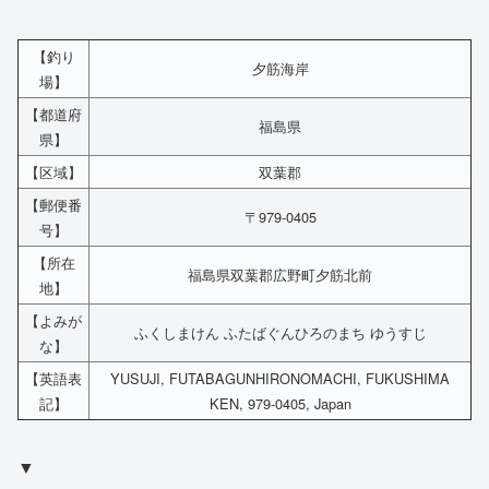
【釣り
夕筋海岸
場】
【都道府
福島県
県】
【区域】
双葉郡
【郵便番
〒979-0405
号】
【所在
福島県双葉郡広野町夕筋北前
地】
【よみが
ふくしまけん ふたばぐんひろのまち ゆうすじ
な】
【英語表
YUSUJI, FUTABAGUNHIRONOMACHI, FUKUSHIMA
記】
KEN, 979-0405, Japan
▼