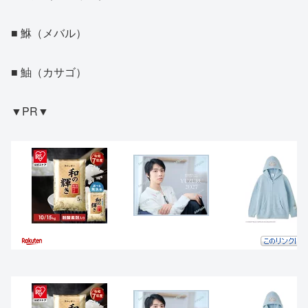
■ 鮴（メバル）
■ 鮋（カサゴ）
▼PR▼