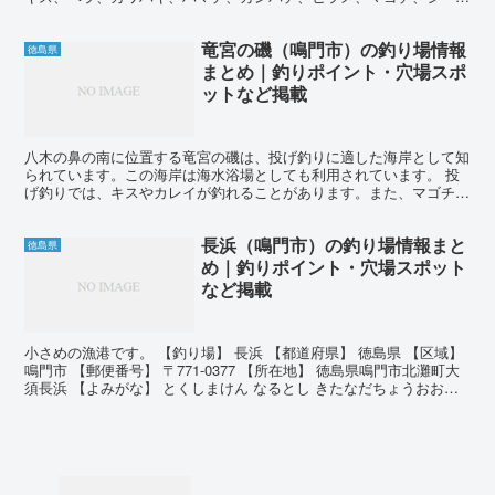
ス、チヌなどがあります。 投げ釣りでは主にシロギスをタ...
竜宮の磯（鳴門市）の釣り場情報
徳島県
まとめ｜釣りポイント・穴場スポ
ットなど掲載
八木の鼻の南に位置する竜宮の磯は、投げ釣りに適した海岸として知
られています。この海岸は海水浴場としても利用されています。 投
げ釣りでは、キスやカレイが釣れることがあります。また、マゴチも
狙うことができます。地続きの一文字もあり、磯の方では根...
長浜（鳴門市）の釣り場情報まと
徳島県
め｜釣りポイント・穴場スポット
など掲載
小さめの漁港です。 【釣り場】 長浜 【都道府県】 徳島県 【区域】
鳴門市 【郵便番号】 〒771-0377 【所在地】 徳島県鳴門市北灘町大
須長浜 【よみがな】 とくしまけん なるとし きたなだちょうおおず
【英語表記】 KITANAD...