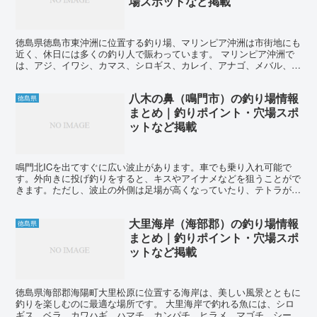
場スポットなど掲載
徳島県徳島市東沖洲に位置する釣り場、マリンピア沖洲は市街地にも
近く、休日には多くの釣り人で賑わっています。 マリンピア沖洲で
は、アジ、イワシ、カマス、シロギス、カレイ、アナゴ、メバル、カ
サゴ、アイナメ、キビレ、チヌ、シーバス、タチウオ、サゴ...
八木の鼻（鳴門市）の釣り場情報
徳島県
まとめ｜釣りポイント・穴場スポ
ットなど掲載
鳴門北ICを出てすぐに広い波止があります。車でも乗り入れ可能で
す。外向きに投げ釣りをすると、キスやアイナメなどを狙うことがで
きます。ただし、波止の外側は足場が高くなっていたり、テトラがあ
るため、釣りにくい場合もあります。一方、港内では足場が...
大里海岸（海部郡）の釣り場情報
徳島県
まとめ｜釣りポイント・穴場スポ
ットなど掲載
徳島県海部郡海陽町大里松原に位置する海岸は、美しい風景とともに
釣りを楽しむのに最適な場所です。 大里海岸で釣れる魚には、シロ
ギス、ベラ、カワハギ、ハマチ、カンパチ、ヒラメ、マゴチ、シーバ