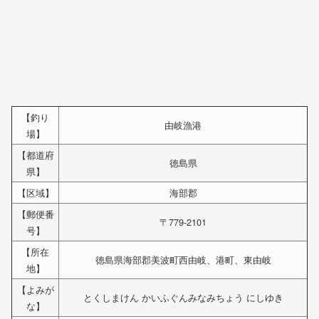
【釣り
由岐漁港
場】
【都道府
徳島県
県】
【区域】
海部郡
【郵便番
〒779-2101
号】
【所在
徳島県海部郡美波町西由岐、港町、東由岐
地】
【よみが
とくしまけん かいふぐんみなみちょう にしゆき
な】