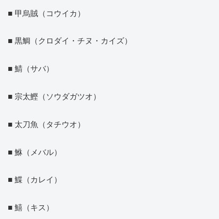
■ 甲烏賊（コウイカ）
■ 黒鯛（クロダイ・チヌ・カイズ）
■ 鯖（サバ）
■ 宗太鰹（ソウダガツオ）
■ 太刀魚（タチウオ）
■ 鮴（メバル）
■ 鰈（カレイ）
■ 鱚（キス）