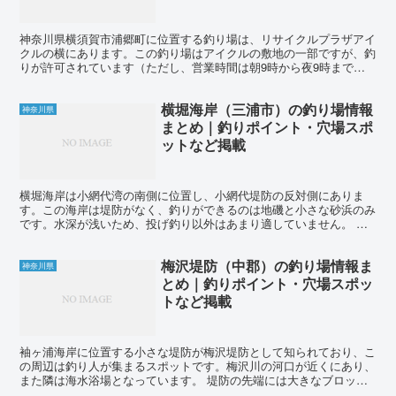
神奈川県横須賀市浦郷町に位置する釣り場は、リサイクルプラザアイ
クルの横にあります。この釣り場はアイクルの敷地の一部ですが、釣
りが許可されています（ただし、営業時間は朝9時から夜9時まで
で、それ以降の夜釣りは不可となっています）。 アイクル横...
横堀海岸（三浦市）の釣り場情報
神奈川県
まとめ｜釣りポイント・穴場スポ
ットなど掲載
横堀海岸は小網代湾の南側に位置し、小網代堤防の反対側にありま
す。この海岸は堤防がなく、釣りができるのは地磯と小さな砂浜のみ
です。水深が浅いため、投げ釣り以外はあまり適していません。 海
岸の西側は砂底になっており、砂地の方にキャストするとシロ...
梅沢堤防（中郡）の釣り場情報ま
神奈川県
とめ｜釣りポイント・穴場スポッ
トなど掲載
袖ヶ浦海岸に位置する小さな堤防が梅沢堤防として知られており、こ
の周辺は釣り人が集まるスポットです。梅沢川の河口が近くにあり、
また隣は海水浴場となっています。 堤防の先端には大きなブロック
が配置されており、「立入禁止」という表示があります。ま...