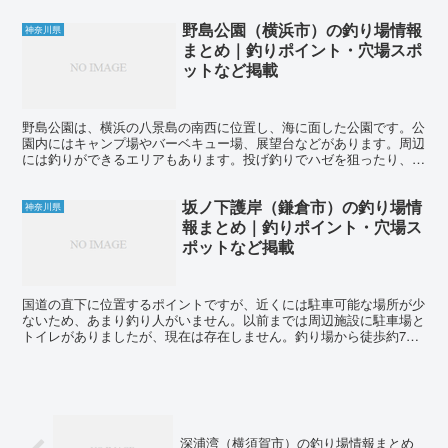
野島公園（横浜市）の釣り場情報
神奈川県
まとめ｜釣りポイント・穴場スポ
ットなど掲載
野島公園は、横浜の八景島の南西に位置し、海に面した公園です。公
園内にはキャンプ場やバーベキュー場、展望台などがあります。周辺
には釣りができるエリアもあります。投げ釣りでハゼを狙ったり、ル
アー釣りでメバルやセイゴを狙うことができます。夜にはア...
坂ノ下護岸（鎌倉市）の釣り場情
神奈川県
報まとめ｜釣りポイント・穴場ス
ポットなど掲載
国道の直下に位置するポイントですが、近くには駐車可能な場所が少
ないため、あまり釣り人がいません。以前までは周辺施設に駐車場と
トイレがありましたが、現在は存在しません。釣り場から徒歩約7分
の場所に有料の駐車場があります。 江ノ島電鉄の長谷駅か...
深浦湾（横須賀市）の釣り場情報まとめ