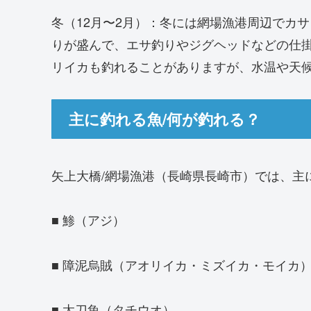
冬（12月〜2月）：冬には網場漁港周辺でカ
りが盛んで、エサ釣りやジグヘッドなどの仕
リイカも釣れることがありますが、水温や天
主に釣れる魚/何が釣れる？
矢上大橋/網場漁港（長崎県長崎市）では、主
■ 鯵（アジ）
■ 障泥烏賊（アオリイカ・ミズイカ・モイカ
■ 太刀魚（タチウオ）