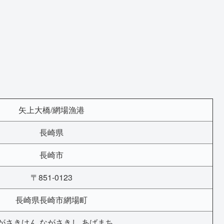
矢上大橋/網場漁港
長崎県
長崎市
〒851-0123
長崎県長崎市網場町
がさきけん ながさきし あばまち