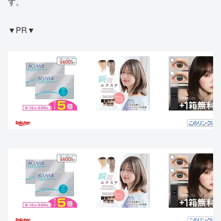
す。
▼PR▼