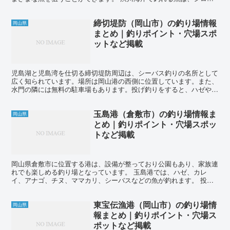
ス、カレイ、ニベ、メバル、カサゴ、チヌ、アオリイカ、ヒ...
締切堤防（岡山市）の釣り場情報
岡山県
まとめ｜釣りポイント・穴場スポ
ットなど掲載
児島湖と児島湾を仕切る締切堤防周辺は、シーバス釣りの名所として
広く知られています。場所は岡山港の西側に位置しています。また、
水門の隣には無料の駐車場もあります。投げ釣りをすると、ハゼやカ
レイなどの魚が釣れることがあります。さらに、サビキ釣り...
玉島港（倉敷市）の釣り場情報ま
岡山県
とめ｜釣りポイント・穴場スポッ
トなど掲載
岡山県倉敷市に位置する港は、設備が整っており公園もあり、家族連
れでも楽しめる釣り場となっています。 玉島港では、ハゼ、カレ
イ、アナゴ、チヌ、ママカリ、シーバスなどの魚が釣れます。 投げ
釣りをする場合、ハゼやカレイが主なターゲットとなります。...
東宝伝漁港（岡山市）の釣り場情
岡山県
報まとめ｜釣りポイント・穴場ス
ポットなど掲載