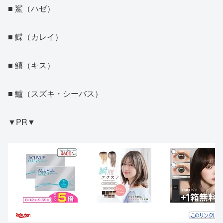
■ 鯊（ハゼ）
■ 鰈（カレイ）
■ 鱚（キス）
■ 鱸（スズキ・シーバス）
▼PR▼