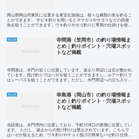
岡山県岡山市東区に位置する東宝伝漁港は、様々な種類の魚を釣るこ
とができます。 サビキ釣りを用いるとママカリやサヨリなどの回遊
魚を狙うことができます。ウキ釣りやカゴ釣りに専用の仕掛けを使う
と、数釣りを楽しむことができますが、釣果は状況によって...
寺間港（笠岡市）の釣り場情報ま
岡山県
とめ｜釣りポイント・穴場スポッ
トなど掲載
寺間港は、水門の近くに位置しています。波止り周辺には石が敷かれ
ています。投げ釣りではハゼを狙うことができますし、ルアー釣りで
はシーバスを狙うことができます。ただし、水門周辺への立ち入りは
禁止されています。 【釣り場】 寺間港 【都道府県】 ...
幸島港（岡山市）の釣り場情報ま
岡山県
とめ｜釣りポイント・穴場スポッ
トなど掲載
当該港は、水門湾内に位置しており、千町川河口の西側に位置してい
ます。 ただし、波止からの投げ釣りは禁止されています。こちらで
はハゼが狙えるため、ウキ釣りやチョイ投げの簡単なハゼ釣り仕掛け