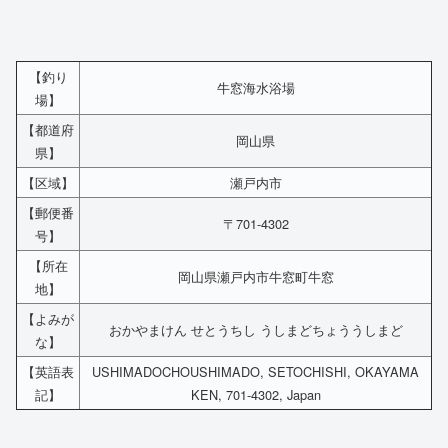
【釣り
牛窓海水浴場
場】
【都道府
岡山県
県】
【区域】
瀬戸内市
【郵便番
〒701-4302
号】
【所在
岡山県瀬戸内市牛窓町牛窓
地】
【よみが
おかやまけん せとうちし うしまどちょううしまど
な】
【英語表
USHIMADOCHOUSHIMADO, SETOCHISHI, OKAYAMA
記】
KEN, 701-4302, Japan