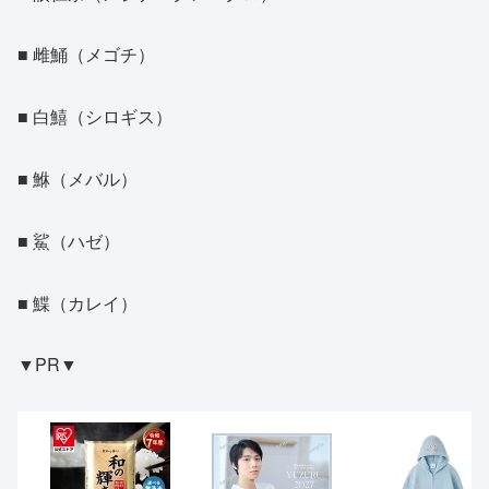
■ 雌鯒（メゴチ）
■ 白鱚（シロギス）
■ 鮴（メバル）
■ 鯊（ハゼ）
■ 鰈（カレイ）
▼PR▼