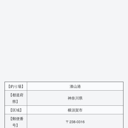
【釣り場】
漆山港
【都道府
神奈川県
県】
【区域】
横須賀市
【郵便番
〒238-0316
号】