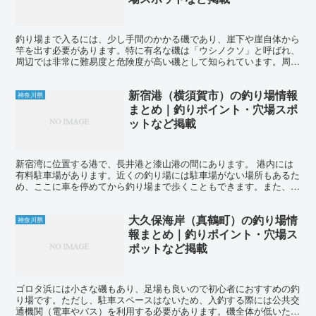
釣り場まで入るには、少し手間のかかる磯であり、崖下や崖自体から
竿を出す必要があります。特に有名な磯は「ウシノクソ」と呼ばれ、
周辺では非常に難易度と危険度が高い磯として知られています。周辺
には駐車場やトイレがあります。入釣する際にははしごを使...
新宿港（横須賀市）の釣り場情報
神奈川県
まとめ｜釣りポイント・穴場スポ
ットなど掲載
新宿湾に位置する港で、長井港と漆山港の間にあります。 港内には
有料駐車場があります。近くの釣り場には駐車場がない場所もあるた
め、ここに車を停めてから釣り場まで歩くこともできます。また、港
の東側には釣りエサを売っている店もあります。 新宿港は...
大久保海岸（真鶴町）の釣り場情
神奈川県
報まとめ｜釣りポイント・穴場ス
ポットなど掲載
ゴロタ浜には小さな磯もあり、足場も良いので初心者におすすめの釣
り場です。ただし、駐車スペースはないため、入釣する際には公共交
通機関（電車やバス）を利用する必要があります。磯全体が低いた