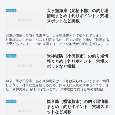
め、満潮時には浸水する箇所もあるので注意が必要です。安全...
大ヶ窪海岸（足柄下郡）の釣り場
神奈川県
情報まとめ｜釣りポイント・穴場
スポットなど掲載
岩港の南側に位置する海岸は、大ヶ窪海岸として知られています。
駐車場はないため、バスを利用するか、近くの港から歩いて到着する
必要があります。この釣り場では、小さな地磯から釣りを楽しむこと
ができます。 ウキ釣りや探り釣りを活用して、近くの磯周...
米神堤防（小田原市）の釣り場情
神奈川県
報まとめ｜釣りポイント・穴場ス
ポットなど掲載
神奈川県小田原市にある米神堤防は、広さは限られていますが、潮通
しが良く、様々な魚を狙えるため、釣り人に人気のスポットです。ま
た、米神漁港とも呼ばれています。 米神堤防で釣れる魚の種類は、
キス、カワハギ、メバル、カサゴ、アオリイカ、ヤリイカ、...
観音崎（横須賀市）の釣り場情報
神奈川県
まとめ｜釣りポイント・穴場スポ
ットなど掲載