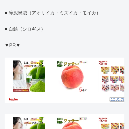
■ 障泥烏賊（アオリイカ・ミズイカ・モイカ）
■ 白鱚（シロギス）
▼PR▼