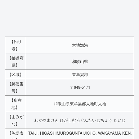
【釣り
太地漁港
場】
【都道府
和歌山県
県】
【区域】
東牟婁郡
【郵便番
〒649-5171
号】
【所在
和歌山県東牟婁郡太地町太地
地】
【よみが
わかやまけん ひがしむろぐんたいじちょう たいじ
な】
【英語表
TAIJI, HIGASHIMUROGUNTAIJICHO, WAKAYAMA KEN,