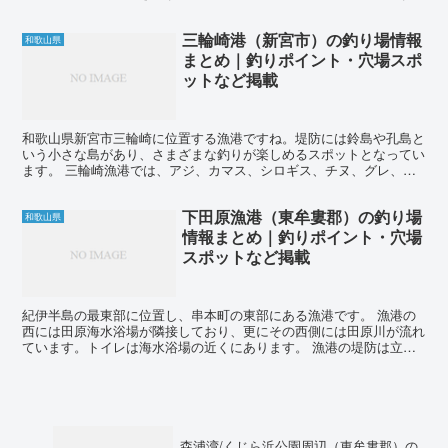
また、チヌ釣りも興味深く、港内ではアジやサヨリもよく...
三輪崎港（新宮市）の釣り場情報
和歌山県
まとめ｜釣りポイント・穴場スポ
ットなど掲載
和歌山県新宮市三輪崎に位置する漁港ですね。堤防には鈴島や孔島と
いう小さな島があり、さまざまな釣りが楽しめるスポットとなってい
ます。 三輪崎漁港では、アジ、カマス、シロギス、チヌ、グレ、コ
ロダイ、マダイ、ヒラメ、マゴチ、シーバス、コウイカ、ア...
下田原漁港（東牟婁郡）の釣り場
和歌山県
情報まとめ｜釣りポイント・穴場
スポットなど掲載
紀伊半島の最東部に位置し、串本町の東部にある漁港です。 漁港の
西には田原海水浴場が隣接しており、更にその西側には田原川が流れ
ています。トイレは海水浴場の近くにあります。 漁港の堤防は立ち
入り禁止になっているため、漁港の内側や隣接するサーフ、...
森浦湾/くじら浜公園周辺（東牟婁郡）の