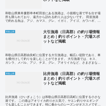
和歌山県東牟婁郡串本町田並にある漁港は、小規模な港で竿を出す場
所も限られており、遠方から訪れる釣り人は少ないです。 田並漁港
で釣れる魚は、アジ、カマス、グレ、イガミ、アイゴ、カワハギ、ガ
シラ、アオリイカなどがあります。 特に人気のある釣りは...
大引漁港（日高郡）の釣り場情報
和歌山県
まとめ｜釣りポイント・穴場スポ
ットなど掲載
和歌山県日高郡由良町に位置する大引漁港は、幅広い堤防であり、車
を横付けして釣りを楽しむことができます。 大引漁港では、キス、
ガシラ、メバル、アジ、チヌ、グレ、アオリイカなど、さまざまな魚
種が釣れます。 投げ釣りでは主なターゲットはキスで、シ...
比井漁港（日高郡）の釣り場情報
和歌山県
まとめ｜釣りポイント・穴場スポ
ットなど掲載
比井漁港（ひいぎょこう）は和歌山県日高郡日高町に位置する小さな
港です。 この港はアオリイカ釣りが人気で、ヤエン釣りやエギング
でも楽しむことができます。特に春からのシーズンがオススメです。