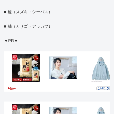
■ 鱸（スズキ・シーバス）
■ 鮋（カサゴ・アラカブ）
▼PR▼