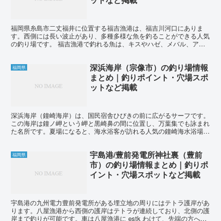
福岡県糸島市二丈福井に位置する福吉漁港は、福吉川河口にありま
す。西側には長い波止があり、多種多様な魚を釣ることができる人気
の釣り場です。 福吉漁港で釣れる魚は、キスやハゼ、メバル、アラ
カブ、アジ、サバ、コノシロ、ヤズ、クロ、バリ、チヌ、アオ...
深浜海岸（宗像市）の釣り場情報
福岡県
まとめ｜釣りポイント・穴場スポ
ットなど掲載
深浜海岸（鐘崎海岸）は、国民宿舎ひびきの前に広がるサーフです。
この海岸は鐘ノ岬という岬と黒崎鼻の間に位置し、万葉集でも詠まれ
た名所です。夏場になると、海水浴客が訪れる人気の鐘崎海水浴場と
なります。また、サーファーも多く訪れます。 真夏の海水...
宇島港/豊前発電所神社裏（豊前
福岡県
市）の釣り場情報まとめ｜釣りポ
イント・穴場スポットなど掲載
宇島港の九州電力豊前発電所がある埋立地の周りにはテトラ護岸があ
ります。八屋漁港から西側の護岸はテトラが連続しており、北側の護
岸まで釣りが可能です。車は八屋漁港に estk わけて、先端の方へは