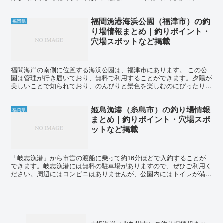
歩いて移動します。 このエリアでのターゲットは、...
福間漁港海浜公園（福津市）の釣
福岡県
り場情報まとめ｜釣りポイント・
穴場スポットなど掲載
福間海岸の南側に位置する海浜公園は、福津市にあります。 この公
園は管理が行き届いており、無料で利用することができます。夕陽が
美しいことで知られており、のんびりと景色を楽しむのにぴったりで
す。公園の近くには魚市場があり、新鮮な水産物が売られて...
姫島漁港（糸島市）の釣り場情報
福岡県
まとめ｜釣りポイント・穴場スポ
ットなど掲載
「岐志漁港」から市営の渡船に乗って約16分ほどで入釣することが
できます。岐志漁港には無料の駐車場がありますので、ぜひご利用く
ださい。周辺にはコンビニはありませんが、公園内にはトイレが備わ
っていますので安心です。釣りの際には飲食物を持参すると...