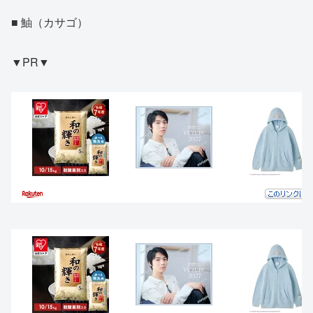
■ 鮋（カサゴ）
▼PR▼