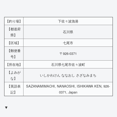
【釣り場】
下佐々波漁港
【都道府
石川県
県】
【区域】
七尾市
【郵便番
〒926-0371
号】
【所在地】
石川県七尾市佐々波町
【よみが
いしかわけん ななおし さざなみまち
な】
【英語表
SAZANAMIMACHI, NANAOSHI, ISHIKAWA KEN, 926-
記】
0371, Japan
▼