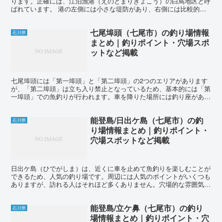
ります。正確には、江泊漁港（えのとまりぎょこう）の白鳥地区と呼
ばれています。 港の左側には小さな堤防があり、右側には比較的長
い堤防が伸びていますが、釣りができる場所は右の堤防の先...
七尾埠頭（七尾市）の釣り場情報
石川県
まとめ｜釣りポイント・穴場スポ
ットなど掲載
七尾埠頭には「第一埠頭」と「第二埠頭」の2つのエリアがあります
が、「第二埠頭」は立ち入り禁止となっているため、基本的には「第
一埠頭」での魚釣りが行われます。車を降りた場所には釣り座があ
り、非常に便利です。クロダイを気軽に釣りたい方にはおすす...
能登島/日出ケ島（七尾市）の釣
石川県
り場情報まとめ｜釣りポイント・
穴場スポットなど掲載
日出ケ島（ひでがしま）は、近くに車を止めて魚釣りを楽しむことが
できるため、人気の釣り場です。周辺には人気のポイントがいくつも
ありますが、訪れる人はそれほど多くありません。穴場的な雰囲気
で、のんびりと魚釣りを楽しみたい方にはおすすめです。 能...
能登島/立ケ鼻（七尾市）の釣り
石川県
場情報まとめ｜釣りポイント・穴