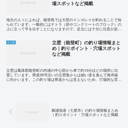
場スポットなど掲載
地元の人々によれば、能登島では大型のイシガレイが釣れることで知
られています。一般的にはテトラ（岩やコンクリートのブロック）の
上に立って竿を出すことになりますので、足元には十分に注意が必要
です。この釣り場は難易度が高く、スキルと経験が問われま...
立壁（能登町）の釣り場情報まと
石川県
め｜釣りポイント・穴場スポット
など掲載
立壁は鳳珠郡能登町の内浦の中心部から車で約10分ほどの場所に位
置しています。県道35号沿いの立壁集からは細い道を進んで海岸線
に向かいます。この釣り場は県道からは見えないため、穴場的な雰囲
気で魚釣りを楽しむことができます。ただし、周辺には駐車...
鵜浦漁港（七尾市）の釣り場情報まとめ
｜釣りポイント・穴場スポットなど掲載