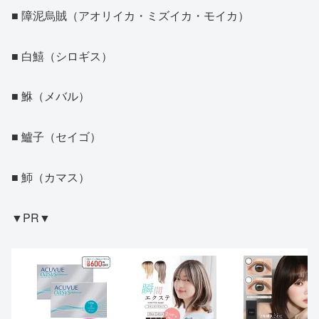
■ 障泥烏賊（アオリイカ・ミズイカ・モイカ）
■ 白鱚（シロギス）
■ 鮴（メバル）
■ 鱸子（セイゴ）
■ 魳（カマス）
▼PR▼