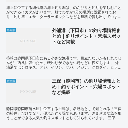
海上に位置する網代港の海上釣り堀は、のんびりと釣りを楽しむこと
ができるイカダがあります。船でわずか1分の場所に設置されてお
り、釣り竿、エサ、クーラーボックスなどを無料で貸し出しています
ので、家族連れや初心者の方でも手ぶらで利用することができ...
外浦港（下田市）の釣り場情報ま
静岡県
とめ｜釣りポイント・穴場スポッ
トなど掲載
柿崎は静岡県下田市にある小さな漁港です。目立たないかもしれませ
んが、西風に強いため、磯釣りができない時などに役立ちます。 外
浦港ではシロギス、アジ、イワシ、サバ、メジナ、クロダイ、ヒラ
メ、マゴチ、アオリイカなどの魚が釣れます。 投げ釣りでは...
三保（静岡市）の釣り場情報まと
静岡県
め｜釣りポイント・穴場スポット
など掲載
静岡県静岡市清水区に位置する半島は、名勝地として知られる「三保
の松原」だけでなく、優れた釣り場でもあります。さまざまな魚を狙
うことができる人気の釣りスポットとして知られています。 三保で
は、キス、カワハギ、タコ、アジ、カマス、サバ、ソウダガ...