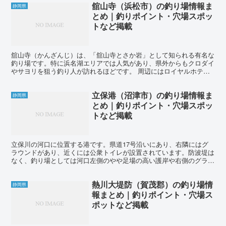
舘山寺（浜松市）の釣り場情報ま
静岡県
とめ｜釣りポイント・穴場スポッ
トなど掲載
舘山寺（かんざんじ）は、「舘山寺とさか岩」として知られる有名な
釣り場です。特に浜名湖エリアでは人気があり、県外からもクロダイ
やサヨリを狙う釣り人が訪れるほどです。 周辺にはロイヤルホテル
やホテル九重などの宿泊施設があり、遠征にも適しています...
立保港（沼津市）の釣り場情報ま
静岡県
とめ｜釣りポイント・穴場スポッ
トなど掲載
立保川の河口に位置する港です。県道17号沿いにあり、右隣にはグ
ラウンドがあり、近くには公衆トイレが設置されています。防波堤は
なく、釣り場としては河口左側のやや足場の高い護岸や右側のグラン
ド周りの護岸が利用されています。 昔はこの釣り場はクロ...
熱川大堤防（賀茂郡）の釣り場情
静岡県
報まとめ｜釣りポイント・穴場ス
ポットなど掲載