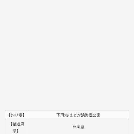
【釣り場】
下田港/まどが浜海遊公園
【都道府
静岡県
県】