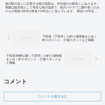
熱川駅の近くに位置する熱川堤防は、伊豆急行の駅近くにあります。
周囲は観光地として有名な熱川温泉で、熱川バナナワニ園や多くのホ
テルが国道135号や県道113号沿いに並んでいます。 県道113号沿い
の熱川館の南隣からは、比較的大きな堤防が伸びて...
下田港（下田市）の釣り場情報まとめ｜
釣りポイント・穴場スポットなど掲載
下田港/柿崎公園（下田市）の釣り場情報
まとめ｜釣りポイント・穴場スポットな
ど掲載
コメント
コメントを書き込む