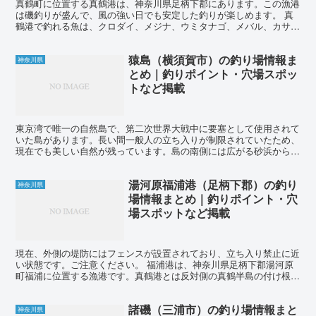
真鶴町に位置する真鶴港は、神奈川県足柄下郡にあります。この漁港
は磯釣りが盛んで、風の強い日でも安定した釣りが楽しめます。 真
鶴港で釣れる魚は、クロダイ、メジナ、ウミタナゴ、メバル、カサ
ゴ、ハゼ、キス、アジ、イワシ、アオリイカなどがあります。...
猿島（横須賀市）の釣り場情報ま
神奈川県
とめ｜釣りポイント・穴場スポッ
トなど掲載
東京湾で唯一の自然島で、第二次世界大戦中に要塞として使用されて
いた島があります。長い間一般人の立ち入りが制限されていたため、
現在でも美しい自然が残っています。島の南側には広がる砂浜から
は、投げ釣りで大型のカレイやシロギスを狙うことができます...
湯河原福浦港（足柄下郡）の釣り
神奈川県
場情報まとめ｜釣りポイント・穴
場スポットなど掲載
現在、外側の堤防にはフェンスが設置されており、立ち入り禁止に近
い状態です。ご注意ください。 福浦港は、神奈川県足柄下郡湯河原
町福浦に位置する漁港です。真鶴港とは反対側の真鶴半島の付け根に
あり、さまざまな魚を狙える釣り場として知られています。...
諸磯（三浦市）の釣り場情報まと
神奈川県