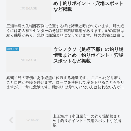
め｜釣りポイント・穴場スポット
など掲載
三浦半島の先端部西側に位置する岬は諸磯と呼ばれています。岬の近
くには老人福祉センターのそばに有料駐車場があります。岬の南側は
続く磯場があり、北側は船溜まりになっています。岬の先端には白い
灯台があり、その右側にはテトラ堤防が伸びています。 こ...
ウシノクソ（足柄下郡）の釣り場
神奈川県
情報まとめ｜釣りポイント・穴場
スポットなど掲載
真鶴半島の東側にある絶壁に位置する地磯です。 ここへたどり着く
こと自体が危険を伴います。ロープを使用して崖を下りることもあり
ますが、非常に危険です。磯釣りに慣れていない方は訪れない方が良
いでしょう。近くには駐車場がなく、番場浦周辺の駐車場を...
山王海岸（小田原市）の釣り場情報まと
め｜釣りポイント・穴場スポットなど掲
載