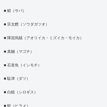
■ 鯖（サバ）
■ 宗太鰹（ソウダガツオ）
■ 障泥烏賊（アオリイカ・ミズイカ・モイカ）
■ 真鯒（マゴチ）
■ 石首魚（イシモチ）
■ 駄津（ダツ）
■ 白鱚（シロギス）
■ 鮃（ヒラメ）