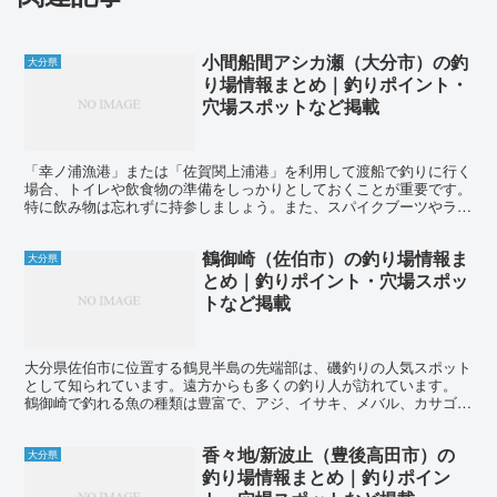
小間船間アシカ瀬（大分市）の釣
大分県
り場情報まとめ｜釣りポイント・
穴場スポットなど掲載
「幸ノ浦漁港」または「佐賀関上浦港」を利用して渡船で釣りに行く
場合、トイレや飲食物の準備をしっかりとしておくことが重要です。
特に飲み物は忘れずに持参しましょう。また、スパイクブーツやライ
フジャケットの着用は必須です。初心者の場合はベテランの...
鶴御崎（佐伯市）の釣り場情報ま
大分県
とめ｜釣りポイント・穴場スポッ
トなど掲載
大分県佐伯市に位置する鶴見半島の先端部は、磯釣りの人気スポット
として知られています。遠方からも多くの釣り人が訪れています。
鶴御崎で釣れる魚の種類は豊富で、アジ、イサキ、メバル、カサゴ、
チヌ、クロ、オナガ、マダイ、イシダイ、アラ、ヤズ（ブリ...
香々地/新波止（豊後高田市）の
大分県
釣り場情報まとめ｜釣りポイン