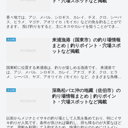
ト・穴場スポットなど掲載
香々地では、アジ、メバル、シロギス、カレイ、チヌ、クロ、シーバ
ス、ヒラメ、マゴチ、アオリイカ（モイカ）などの魚を釣ることがで
きます。 投げ釣りをすると、主にキスやカレイを狙うことができま
す。キスは春から秋にかけてシーズンで、盛期にはチョイ投...
来浦漁港（国東市）の釣り場情報
大分県
まとめ｜釣りポイント・穴場スポ
ットなど掲載
国東町に位置する来浦港は、釣りが楽しめる漁港です。 来浦港で
は、アジ、メバル、シロギス、カレイ、アナゴ、チヌ、クロ、ヒラ
メ、シーバス、ヤズ、アオリイカ（モイカ）など、さまざまな魚種が
釣れます。 投げ釣りでは、主なターゲットはキスやカレイです...
深島松バエ沖の地藏（佐伯市）の
大分県
釣り場情報まとめ｜釣りポイン
ト・穴場スポットなど掲載
以前からメジナとイサキの釣り場として人気を集めており、特にイサ
キ釣りが人気です。条件が良ければ爆釣し、持ち帰るのが大変なほど
です。渡船を利用して入釣するため、快適な釣りのためにはトイレや