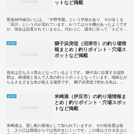
ットなど掲載
県道48号線沿いには、「中野学園」という学校があり、その近くを
「花川」という川が流れています。かつてはカキ棚があったようです
が、現在は設置されていません。代わりに、護岸に沿って「エビそ
だ」と呼ばれる竹でできた仕掛けが設置されています。これは...
獅子浜突堤（沼津市）の釣り場情
静岡県
報まとめ｜釣りポイント・穴場ス
ポットなど掲載
現在は立ち入り禁止となっているようです。 獅子浜に位置する堤防
郡は、静浦港と並んで人気の釣りスポットとなっています。地味なが
らもさまざまな魚が狙える場所です。 獅子浜突堤で釣れる魚は、ア
ジ、カマス、イナダ（ワカシ）、ソウダガツオ、シロギス、...
米崎港（伊豆市）の釣り場情報ま
静岡県
とめ｜釣りポイント・穴場スポッ
トなど掲載
米崎港は、渡し船の基地として知られていますが、その知名度は低
く、入り口は国道からでは気付きにくいです。この港はゴロタ浜上に