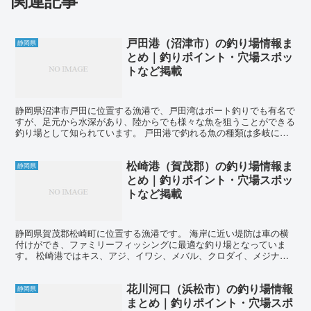
戸田港（沼津市）の釣り場情報ま
静岡県
とめ｜釣りポイント・穴場スポッ
トなど掲載
静岡県沼津市戸田に位置する漁港で、戸田湾はボート釣りでも有名で
すが、足元から水深があり、陸からでも様々な魚を狙うことができる
釣り場として知られています。 戸田港で釣れる魚の種類は多岐に渡
ります。シロギス、カワハギ、アナゴ、カサゴ、ソイ、メバ...
松崎港（賀茂郡）の釣り場情報ま
静岡県
とめ｜釣りポイント・穴場スポッ
トなど掲載
静岡県賀茂郡松崎町に位置する漁港です。 海岸に近い堤防は車の横
付けができ、ファミリーフィッシングに最適な釣り場となっていま
す。 松崎港ではキス、アジ、イワシ、メバル、クロダイ、メジナク
ロダイ、アオリイカ、シーバス、メッキ、ヒラメ、マゴチなど...
花川河口（浜松市）の釣り場情報
静岡県
まとめ｜釣りポイント・穴場スポ