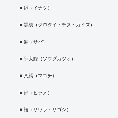
■ 鰍（イナダ）
■ 黒鯛（クロダイ・チヌ・カイズ）
■ 鯖（サバ）
■ 宗太鰹（ソウダガツオ）
■ 真鯒（マゴチ）
■ 鮃（ヒラメ）
■ 鰆（サワラ・サゴシ）