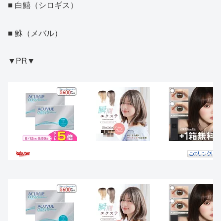
■ 白鱚（シロギス）
■ 鮴（メバル）
▼PR▼