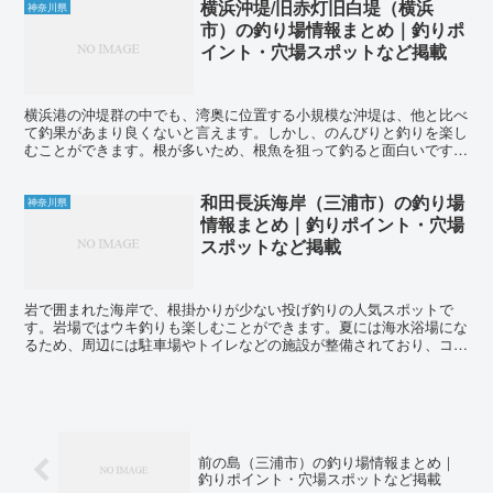
横浜沖堤/旧赤灯旧白堤（横浜
神奈川県
市）の釣り場情報まとめ｜釣りポ
イント・穴場スポットなど掲載
横浜港の沖堤群の中でも、湾奥に位置する小規模な沖堤は、他と比べ
て釣果があまり良くないと言えます。しかし、のんびりと釣りを楽し
むことができます。根が多いため、根魚を狙って釣ると面白いです。
投げ釣りでカレイやシロギスも、良いサイズの魚がちらほら...
和田長浜海岸（三浦市）の釣り場
神奈川県
情報まとめ｜釣りポイント・穴場
スポットなど掲載
岩で囲まれた海岸で、根掛かりが少ない投げ釣りの人気スポットで
す。岩場ではウキ釣りも楽しむことができます。夏には海水浴場にな
るため、周辺には駐車場やトイレなどの施設が整備されており、コン
ビニや釣具店も近くにあります。ファミリーフィッシングにも...
前の島（三浦市）の釣り場情報まとめ｜
釣りポイント・穴場スポットなど掲載