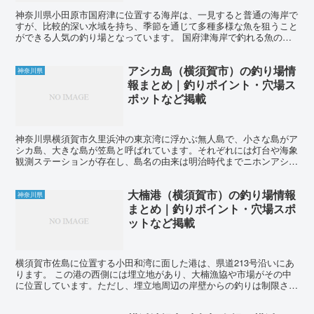
神奈川県小田原市国府津に位置する海岸は、一見すると普通の海岸で
すが、比較的深い水域を持ち、季節を通じて多種多様な魚を狙うこと
ができる人気の釣り場となっています。 国府津海岸で釣れる魚の中
には、シロギス、イシモチ、カワハギ、シーバス、アオリイ...
アシカ島（横須賀市）の釣り場情
神奈川県
報まとめ｜釣りポイント・穴場ス
ポットなど掲載
神奈川県横須賀市久里浜沖の東京湾に浮かぶ無人島で、小さな島がア
シカ島、大きな島が笠島と呼ばれています。それぞれには灯台や海象
観測ステーションが存在し、島名の由来は明治時代までニホンアシカ
が生息していたことによると言われています。 アシカ島で...
大楠港（横須賀市）の釣り場情報
神奈川県
まとめ｜釣りポイント・穴場スポ
ットなど掲載
横須賀市佐島に位置する小田和湾に面した港は、県道213号沿いにあ
ります。 この港の西側には埋立地があり、大楠漁協や市場がその中
に位置しています。ただし、埋立地周辺の岸壁からの釣りは制限され
ており、漁協前では釣りが禁止されています。また、県道...