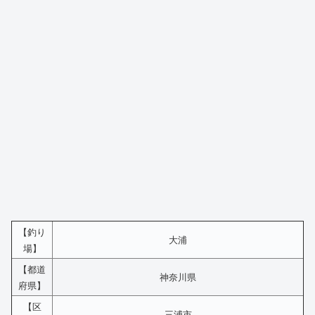
【釣り
大浦
場】
【都道
神奈川県
府県】
【区
三浦市