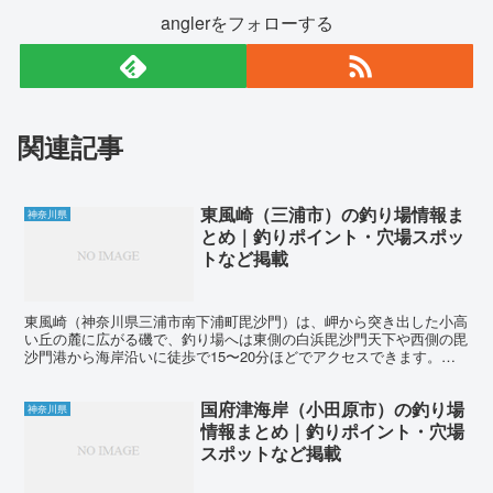
anglerをフォローする
関連記事
東風崎（三浦市）の釣り場情報ま
神奈川県
とめ｜釣りポイント・穴場スポッ
トなど掲載
東風崎（神奈川県三浦市南下浦町毘沙門）は、岬から突き出した小高
い丘の麓に広がる磯で、釣り場へは東側の白浜毘沙門天下や西側の毘
沙門港から海岸沿いに徒歩で15〜20分ほどでアクセスできます。磯
の基部には小高い丘があり、それを目印にすると良いでし...
国府津海岸（小田原市）の釣り場
神奈川県
情報まとめ｜釣りポイント・穴場
スポットなど掲載