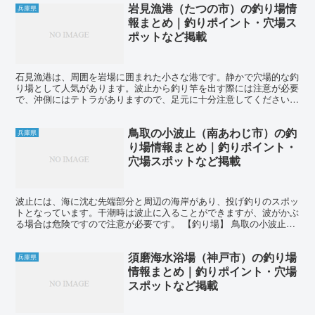
岩見漁港（たつの市）の釣り場情
兵庫県
報まとめ｜釣りポイント・穴場ス
ポットなど掲載
石見漁港は、周囲を岩場に囲まれた小さな港です。静かで穴場的な釣
り場として人気があります。波止から釣り竿を出す際には注意が必要
で、沖側にはテトラがありますので、足元に十分注意してください。
この釣り場では、秋から冬にかけてヒイカの釣果が良く、人...
鳥取の小波止（南あわじ市）の釣
兵庫県
り場情報まとめ｜釣りポイント・
穴場スポットなど掲載
波止には、海に沈む先端部分と周辺の海岸があり、投げ釣りのスポッ
トとなっています。干潮時は波止に入ることができますが、波がかぶ
る場合は危険ですので注意が必要です。 【釣り場】 鳥取の小波止
【都道府県】 兵庫県 【区域】 南あわじ市 【郵便番...
須磨海水浴場（神戸市）の釣り場
兵庫県
情報まとめ｜釣りポイント・穴場
スポットなど掲載