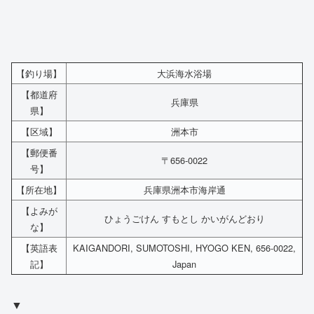
【釣り場】
大浜海水浴場
【都道府
兵庫県
県】
【区域】
洲本市
【郵便番
〒656-0022
号】
【所在地】
兵庫県洲本市海岸通
【よみが
ひょうごけん すもとし かいがんどおり
な】
【英語表
KAIGANDORI, SUMOTOSHI, HYOGO KEN, 656-0022,
記】
Japan
▼