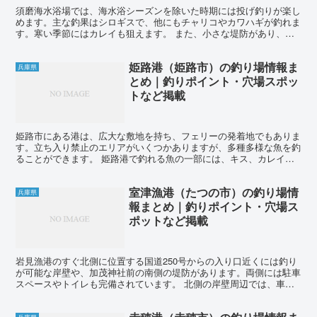
須磨海水浴場では、海水浴シーズンを除いた時期には投げ釣りが楽し
めます。主な釣果はシロギスで、他にもチャリコやカワハギが釣れま
す。寒い季節にはカレイも狙えます。 また、小さな堤防があり、そ
こでは投げ釣り以外にも、投げサビキでアジを狙ったり、ル...
姫路港（姫路市）の釣り場情報ま
兵庫県
とめ｜釣りポイント・穴場スポッ
トなど掲載
姫路市にある港は、広大な敷地を持ち、フェリーの発着地でもありま
す。立ち入り禁止のエリアがいくつかありますが、多種多様な魚を釣
ることができます。 姫路港で釣れる魚の一部には、キス、カレイ、
メバル、カサゴ、アイナメ、アジ、ハマチ、タチウオ、クロ...
室津漁港（たつの市）の釣り場情
兵庫県
報まとめ｜釣りポイント・穴場ス
ポットなど掲載
岩見漁港のすぐ北側に位置する国道250号からの入り口近くには釣り
が可能な岸壁や、加茂神社前の南側の堤防があります。両側には駐車
スペースやトイレも完備されています。 北側の岸壁周辺では、車を
横付けしての釣りができます。のんびりと釣りを楽しみな...