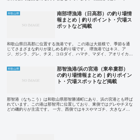
ス、チヌ、アイゴ、グレ、メッキ、カマス、キビレ、コロダイ...
南部堺漁港（日高郡）の釣り場情
和歌山県
報まとめ｜釣りポイント・穴場ス
ポットなど掲載
和歌山県日高郡に位置する漁港です。 この港は大規模で、季節を通
じてさまざまな釣りが楽しめる釣り場です。 堺漁港ではキス、ア
ジ、ガシラ、グレ、チヌ、コロダイ、ハマチ、マダイ、アオリイカ、
シーバスなどが釣れます。 サビキ釣りではアジが主なターゲ...
那智漁港/浜の宮港（東牟婁郡）
和歌山県
の釣り場情報まとめ｜釣りポイン
ト・穴場スポットなど掲載
那智港（なちこう）は和歌山県那智勝浦町にあり、浜の宮港とも呼ば
れています。この港は那智湾に位置しており、東側ではグレやチヌな
どの磯釣りが主流です。 一方、西側ではキスやマゴチ、大きなメバ
ルを狙うことができます。また、人気のアオリイカも春から...