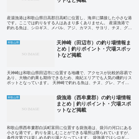
産湯漁港は和歌山県日高郡日高町に位置し、海岸に隣接した小さな港
です。ここでは釣りをする人はあまり多くありません。 産湯漁港で
釣れる魚は、シロギス、メバル、アジ、カマス、サヨリ、チヌ、グ
レ、アイゴ、ヒラメ、マゴチ、アオリイカなど多種多様です。...
天神崎（田辺市）の釣り場情報ま
和歌山県
とめ｜釣りポイント・穴場スポッ
トなど掲載
天神崎は和歌山県田辺市に位置する地磯で、アクセスが比較的容易で
あり、大物の釣果も期待できるため、南紀エリアでも人気の磯釣りス
ポットとなっています。 天神崎で釣れる魚は、チヌ、グレ、アイ
ゴ、イガミ、コロダイ、タマミ、マダイ、イシダイ、クエ、イ...
袋漁港（西牟婁郡）の釣り場情報
和歌山県
まとめ｜釣りポイント・穴場スポ
ットなど掲載
和歌山県西牟婁郡白浜町富田に位置する袋漁港は、袋川の河口にある
小さな港です。釣りを楽しむことができる場所は限られていますが、
条件次第では楽しめる釣り場となっています。 袋漁港ではシロギ