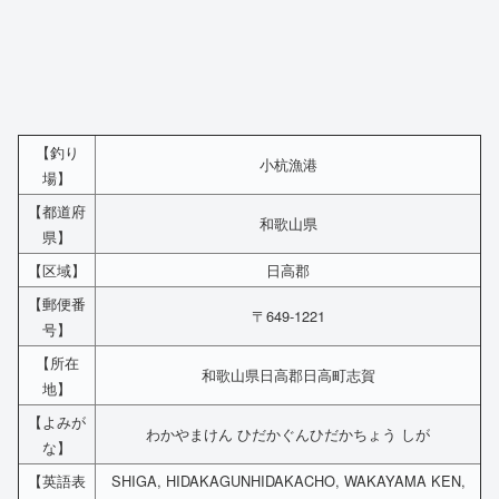
【釣り
小杭漁港
場】
【都道府
和歌山県
県】
【区域】
日高郡
【郵便番
〒649-1221
号】
【所在
和歌山県日高郡日高町志賀
地】
【よみが
わかやまけん ひだかぐんひだかちょう しが
な】
【英語表
SHIGA, HIDAKAGUNHIDAKACHO, WAKAYAMA KEN,