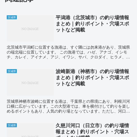
平潟港（北茨城市）の釣り場情報
茨城県
まとめ｜釣りポイント・穴場スポ
ットなど掲載
北茨城市平潟町に位置する漁港は、すぐ隣には勿来港があり、茨城県
の端北端に位置しています。 この漁港では、ハゼ、アナゴ、イシモ
チ、カレイ、アイナメ、アジ、イワシ、サバ、クロダイ、ヒラメ、ソ
イ、カサゴ、メバル、シーバスなど、多種多様な魚が釣れる...
波崎新港（神栖市）の釣り場情報
茨城県
まとめ｜釣りポイント・穴場スポ
ットなど掲載
茨城県神栖市波崎に位置する港は、千葉県との県境にあり、利根川河
口横に広がっています。この大型港では、車を横付けして釣りを楽し
めるポイントもあり、人気の釣り場となっています。ただし、河口か
ら沖へ伸びる堤防（東堤）は立ち入り禁止となっているため...
久慈川河口（日立市）の釣り場情
茨城県
報まとめ｜釣りポイント・穴場ス