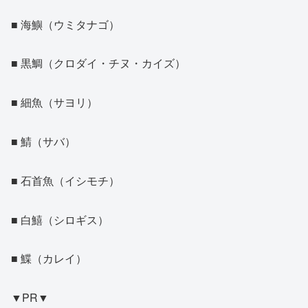
■ 海鱮（ウミタナゴ）
■ 黒鯛（クロダイ・チヌ・カイズ）
■ 細魚（サヨリ）
■ 鯖（サバ）
■ 石首魚（イシモチ）
■ 白鱚（シロギス）
■ 鰈（カレイ）
▼PR▼