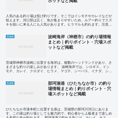
ポットなど掲載
人気のある釣り場は投げ釣りです。そこではイシモチやカレイなどが
狙えます。河口部は広く、魚が集まりやすいため、ルアー釣りでスズ
キを狙いに来る人にも人気があります。ヒラマルも釣れます。注意点
としては、護岸は多くの場所でテトラ帯になっており、足場...
波崎海岸（神栖市）の釣り場情報
茨城県
まとめ｜釣りポイント・穴場スポ
ットなど掲載
茨城県神栖市波崎に位置する海岸は、複数のヘッドランドがあり、さ
まざまな釣りの楽しみがあります。 波崎海岸では、シロギス、イシ
モチ、カレイ、クロダイ、ヒラメ、マゴチ、シーバス、イナダ、ショ
ゴなどの魚が釣れます。 投げ釣りでは、キスは夏から秋に...
那珂湊港（ひたちなか市）の釣り
茨城県
場情報まとめ｜釣りポイント・穴
場スポットなど掲載
ひたちなか市湊本町に位置する港は、茨城県の那珂川河口にありま
す。この港は釣り場としても魅力的で、初心者から上級者まで楽しめ
る多様な魚が釣れます。 那珂湊港で釣れる魚には、カレイ、キス、