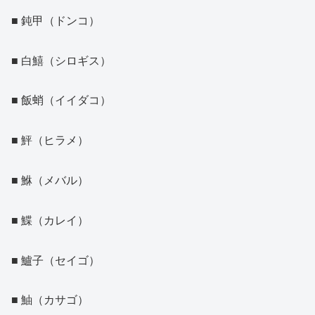
■ 鈍甲（ドンコ）
■ 白鱚（シロギス）
■ 飯蛸（イイダコ）
■ 鮃（ヒラメ）
■ 鮴（メバル）
■ 鰈（カレイ）
■ 鱸子（セイゴ）
■ 鮋（カサゴ）