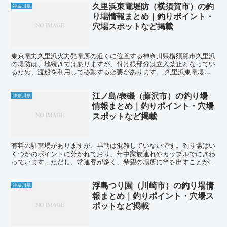
久里浜東電堤防（横須賀市）の釣
神奈川県
り場情報まとめ｜釣りポイント・
穴場スポットなど掲載
東京電力久里浜火力発電所の近くに位置する神奈川県横須賀市久里浜
の堤防は、地続きではありますが、付け根部分は立入禁止となってい
るため、渡船を利用して移動する必要があります。 久里浜東電堤防
では、ウミタナゴ、メバル、カサゴ、カレイ、アイナメ、カ...
江ノ島/表磯（藤沢市）の釣り場
神奈川県
情報まとめ｜釣りポイント・穴場
スポットなど掲載
有料の駐車場がありますが、早朝は混雑していないです。釣り場はい
くつかのポイントに分かれており、年中家族連れやカップルでにぎわ
っています。ただし、常連客が多く、希望の場所に竿を出すことがで
きないこともあり、竿を出すまでに時間がかかることがあり...
浮島つり園（川崎市）の釣り場情
神奈川県
報まとめ｜釣りポイント・穴場ス
ポットなど掲載