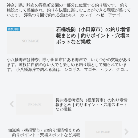
神奈川県川崎市の浮島町公園の一部分に位置する釣り場です。 釣り
施設として整備され、釣りを快適に楽しむことができる環境が整って
います。 浮島つり園で釣れる魚はキス、カレイ、ハゼ、アナゴ、シ
ーバス、メバル、アイナメ、アジ、クロダイなどがいます。...
石橋堤防（小田原市）の釣り場情
神奈川県
報まとめ｜釣りポイント・穴場ス
ポットなど掲載
小八幡海岸は神奈川県小田原市にある海岸で、いくつかの突堤があり
ます。遠投に自信のない人でも楽しめる釣り場として知られていま
す。 小八幡海岸で釣れる魚は、シロギス、マゴチ、ヒラメ、クロダ
イ、アジ、サバ、イナダ（ワカシ）、ショゴ（カンパチ）、ソ...
長井港松崎堤防（横須賀市）の釣り場情
報まとめ｜釣りポイント・穴場スポット
など掲載
佃嵐崎（横須賀市）の釣り場情報まとめ
｜釣りポイント・穴場スポットなど掲載