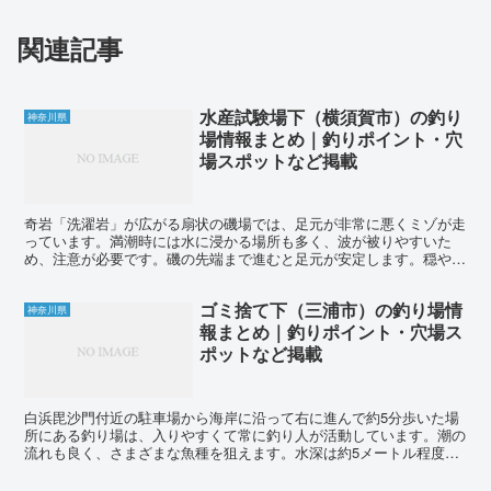
関連記事
水産試験場下（横須賀市）の釣り
神奈川県
場情報まとめ｜釣りポイント・穴
場スポットなど掲載
奇岩「洗濯岩」が広がる扇状の磯場では、足元が非常に悪くミゾが走
っています。満潮時には水に浸かる場所も多く、波が被りやすいた
め、注意が必要です。磯の先端まで進むと足元が安定します。穏やか
な日には小物釣りも楽しめるかもしれません。周辺施設には駐...
ゴミ捨て下（三浦市）の釣り場情
神奈川県
報まとめ｜釣りポイント・穴場ス
ポットなど掲載
白浜毘沙門付近の駐車場から海岸に沿って右に進んで約5分歩いた場
所にある釣り場は、入りやすくて常に釣り人が活動しています。潮の
流れも良く、さまざまな魚種を狙えます。水深は約5メートル程度で
す。先端部分に向かうと、クロダイやメジナが釣れることが...