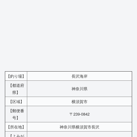
【釣り場】
長沢海岸
【都道府
神奈川県
県】
【区域】
横須賀市
【郵便番
〒239-0842
号】
【所在地】
神奈川県横須賀市長沢
【よみが