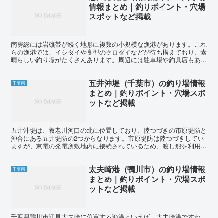
情報まとめ｜釣りポイント・穴場
スポットなど掲載
南房総には岩礁帯が続く地形に複数の小規模な漁港があります。これ
らの漁港では、イシダイや良型のクロダイなどが待ち構えており、素
晴らしい釣り場がたくさんあります。周辺には駐車場や釣具店もあり
ますが、車でのアクセスは限られており、路肩駐車を覚悟す...
五井沖堤（千葉市）の釣り場情報
千葉県
まとめ｜釣りポイント・穴場スポ
ットなど掲載
五井沖堤は、養老川河口の北に位置しており、陸つづきの市原堤防と
沖合にある五井堤防の2つからなります。市原堤防は陸つづきしてい
ますが、東電の発電所敷地内に接続されているため、渡し船を利用す
る必要があります。位置的には市原港に近いですが、渡し船...
太夫崎港（鴨川市）の釣り場情報
千葉県
まとめ｜釣りポイント・穴場スポ
ットなど掲載
千葉県鴨川市江見太夫崎に位置する漁港といえば、太夫崎港ですね。