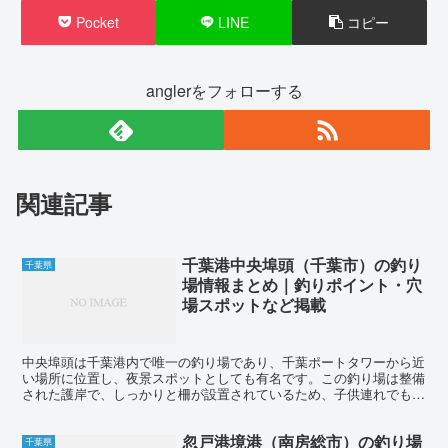
Pocket
LINE
コピー
anglerをフォローする
関連記事
千葉港中央埠頭（千葉市）の釣り
千葉県
場情報まとめ｜釣りポイント・穴
場スポットなど掲載
中央埠頭は千葉港内で唯一の釣り場であり、千葉ポートタワーから近
い場所に位置し、夜景スポットとしても有名です。この釣り場は整備
された護岸で、しっかりと柵が設置されているため、子供連れでも安
心して楽しむことができます。ここではさまざまな魚種が集...
忽戸港境港（南房総市）の釣り場
千葉県