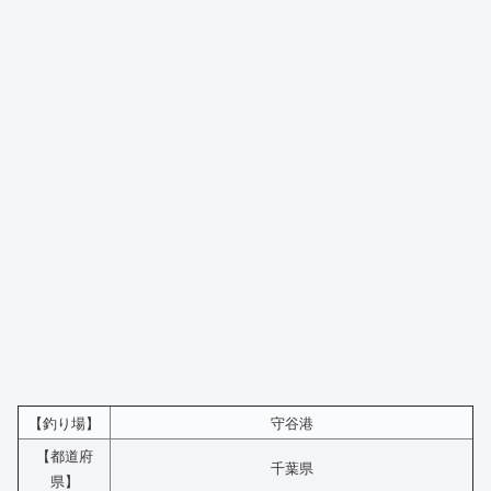
【釣り場】
守谷港
【都道府
千葉県
県】