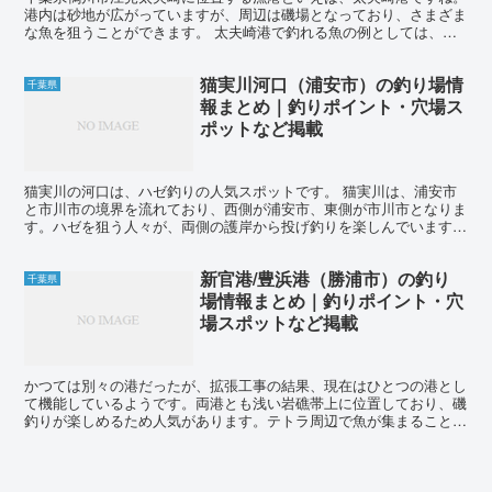
港内は砂地が広がっていますが、周辺は磯場となっており、さまざま
な魚を狙うことができます。 太夫崎港で釣れる魚の例としては、ア
ジ、イワシ、サヨリ、シロギス、黒鯛、メジナ、イシダイ...
猫実川河口（浦安市）の釣り場情
千葉県
報まとめ｜釣りポイント・穴場ス
ポットなど掲載
猫実川の河口は、ハゼ釣りの人気スポットです。 猫実川は、浦安市
と市川市の境界を流れており、西側が浦安市、東側が市川市となりま
す。ハゼを狙う人々が、両側の護岸から投げ釣りを楽しんでいます。
また、ボートからのハゼ釣りも盛んです。ハゼは初夏から...
新官港/豊浜港（勝浦市）の釣り
千葉県
場情報まとめ｜釣りポイント・穴
場スポットなど掲載
かつては別々の港だったが、拡張工事の結果、現在はひとつの港とし
て機能しているようです。両港とも浅い岩礁帯上に位置しており、磯
釣りが楽しめるため人気があります。テトラ周辺で魚が集まることが
多いので、ハリスを太めにして強引なやりとりに備えると良...