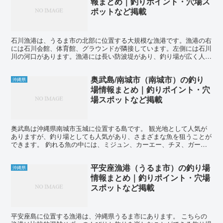
報まとめ｜釣りポイント・穴場ス
ポットなど掲載
石川漁港は、うるま市の北部に位置する大規模な漁港です。漁港の右
には石川会館、体育館、グラウンドが隣接しています。左側には石川
川の河口があります。漁港には長い防波堤があり、釣り場が広く人気
があります。防波堤の外側はテトラで覆われており、内側は...
奥武島/南城市（南城市）の釣り
沖縄県
場情報まとめ｜釣りポイント・穴
場スポットなど掲載
奥武島は沖縄県南城市玉城に位置する島です。 観光地として人気が
ありますが、釣り場としても人気があり、さまざまな魚を狙うことが
できます。 釣れる魚の中には、ミジュン、カーエー、チヌ、ガー
ラ、タマン、アオリイカなどが含まれます。 ウキ釣りでは、...
平安座漁港（うるま市）の釣り場
沖縄県
情報まとめ｜釣りポイント・穴場
スポットなど掲載
平安座島に位置する漁港は、沖縄県うるま市にあります。 こちらの