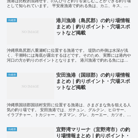
漁港は比較的混雑せず、のんびりと釣りを楽しむことができる釣り場
として知られています。 平安座漁港で釣れる魚は、カニ、キス、チ
ヌ、カーエー、サヨリ、タマン、ガーラ、アオリイカなど様...
港川漁港（島尻郡）の釣り場情報
沖縄県
まとめ｜釣りポイント・穴場スポ
ットなど掲載
沖縄県島尻郡八重瀬町に位置する漁港です。 堤防の外側は水深が浅
く、干潮時には海底が露出するほどです。そのため、実際には港内や
河口の方が釣りのポイントとなります。 港川漁港で釣れる魚には、
ミジュン、チン、カーエー、タマン、コロダイ、ヒロサー、...
安田漁港（国頭郡）の釣り場情報
沖縄県
まとめ｜釣りポイント・穴場スポ
ットなど掲載
沖縄県国頭郡国頭村安田に位置する漁港は、さまざまな魚を狙える人
気の釣り場です。 安田漁港では、ガチュン、グルクン、ヒロサー、
イラブチャー、トカジャー、チヌマン、グレ、カーエー、カツオ、カ
ンパチ、アーラミーバイ、タマン、ガーラ、アオリイカなど...
宜野湾マリーナ（宜野湾市）の釣
沖縄県
り場情報まとめ｜釣りポイント・