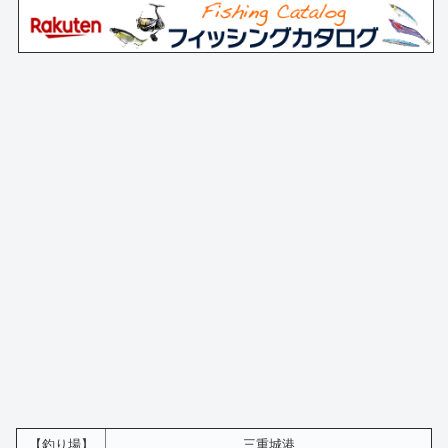
【釣り場】
三重城港