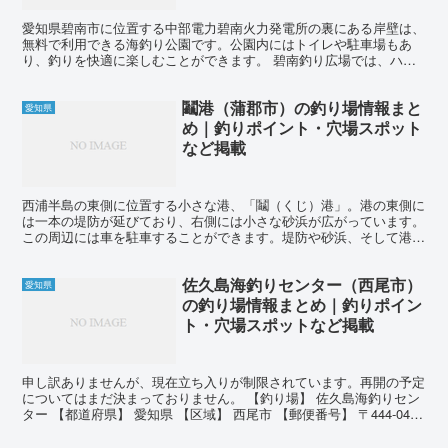
愛知県碧南市に位置する中部電力碧南火力発電所の裏にある岸壁は、
無料で利用できる海釣り公園です。公園内にはトイレや駐車場もあ
り、釣りを快適に楽しむことができます。 碧南釣り広場では、ハ
ゼ、シロギス、カレイ、アナゴ、メバル、アイナメ、アジ、サッ...
鬮港（蒲郡市）の釣り場情報まと
愛知県
め｜釣りポイント・穴場スポット
など掲載
西浦半島の東側に位置する小さな港、「鬮（くじ）港」。港の東側に
は一本の堤防が延びており、右側には小さな砂浜が広がっています。
この周辺には車を駐車することができます。堤防や砂浜、そして港内
の埋立地周辺の岸壁から釣りを楽しむことができます。 こ...
佐久島海釣りセンター（西尾市）
愛知県
の釣り場情報まとめ｜釣りポイン
ト・穴場スポットなど掲載
申し訳ありませんが、現在立ち入りが制限されています。再開の予定
についてはまだ決まっておりません。 【釣り場】 佐久島海釣りセン
ター 【都道府県】 愛知県 【区域】 西尾市 【郵便番号】 〒444-0416
【所在地】 愛知県西尾市一色町佐久...