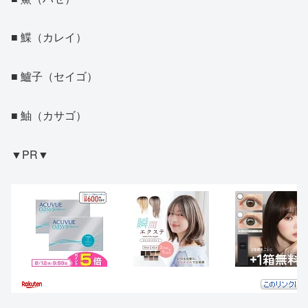
■ 鰈（カレイ）
■ 鱸子（セイゴ）
■ 鮋（カサゴ）
▼PR▼