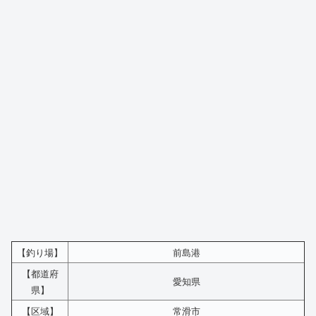
【釣り場】
前島港
【都道府
愛知県
県】
【区域】
常滑市