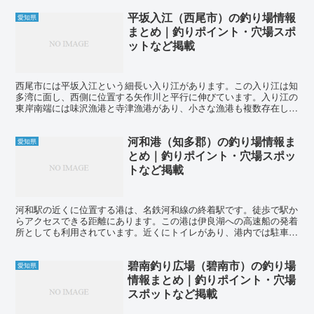
平坂入江（西尾市）の釣り場情報
愛知県
まとめ｜釣りポイント・穴場スポ
ットなど掲載
西尾市には平坂入江という細長い入り江があります。この入り江は知
多湾に面し、西側に位置する矢作川と平行に伸びています。入り江の
東岸南端には味沢漁港と寺津漁港があり、小さな漁港も複数存在して
います。入り江の西側には矢作川浄化センターのすぐ北東に...
河和港（知多郡）の釣り場情報ま
愛知県
とめ｜釣りポイント・穴場スポッ
トなど掲載
河和駅の近くに位置する港は、名鉄河和線の終着駅です。徒歩で駅か
らアクセスできる距離にあります。この港は伊良湖への高速船の発着
所としても利用されています。近くにトイレがあり、港内では駐車も
可能ですので、家族連れでも楽しめるでしょう。 河和駅の...
碧南釣り広場（碧南市）の釣り場
愛知県
情報まとめ｜釣りポイント・穴場
スポットなど掲載