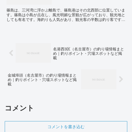
篠島は、三河湾に浮かぶ離島で、篠島港はその北西部に位置していま
す。篠島は小島が点在し、風光明媚な景観が広がっており、観光地と
しても有名です。海釣りも人気があり、観光客の半数は釣り客です。
篠島港の釣り場は、定期船の桟橋のすぐ西にある堤防や、...
名港西3区（名古屋市）の釣り場情報まと
め｜釣りポイント・穴場スポットなど掲
載
金城埠頭（名古屋市）の釣り場情報まと
め｜釣りポイント・穴場スポットなど掲
載
コメント
コメントを書き込む