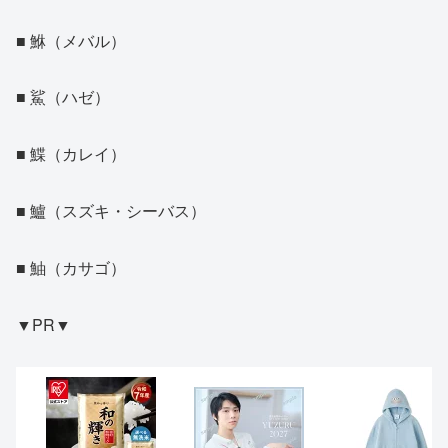
■ 鮴（メバル）
■ 鯊（ハゼ）
■ 鰈（カレイ）
■ 鱸（スズキ・シーバス）
■ 鮋（カサゴ）
▼PR▼