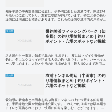
知多半島の中央部西側に位置し、伊勢湾に面した漁港です。県道274
号沿いに位置しており、左右に堤防が伸びています。特に北側の長い
堤防には周囲に石積みがあります。これらの堤防や漁港内の岸壁が釣
り場として利用されています。ただし、全体的に水深が非...
爆釣美浜フィッシングパーク（知
愛知県
多郡）の釣り場情報まとめ｜釣り
ポイント・穴場スポットなど掲載
名古屋から一番近い知多半島の釣り堀です。 夏にはマダイや青物が
釣れ、冬にはクロソイが狙える人気の釣り堀です。また、バーベキュ
ーも楽しめます。大池と中池の釣り場があり、最大100人まで利用で
きます。また、予約制の貸切池もあります。 池にはマダ...
衣浦トンネル周辺（半田市）の釣
愛知県
り場情報まとめ｜釣りポイント・
穴場スポットなど掲載
愛知県の碧南市と半田市を結ぶ海底トンネルの上に位置する釣り場
は、半田緑地公園や碧南緑地公園です。これらの釣り場では駐車場や
トイレが完備されており、快適に釣りを楽しむことができます。 衣
浦海底トンネル周辺で釣れる魚は、ハゼ、カレイ、メバル、カ...