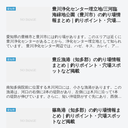
豊川浄化センター埋立地/三河臨
愛知県
海緑地公園（豊川市）の釣り場情
報まとめ｜釣りポイント・穴場ス
ポットなど掲載
愛知県の豊橋市と豊川市には釣り場があります。このエリアは近くに
豊川浄化センターがあることから、浄化センター埋立地として知られ
ています。 豊川浄化センター周辺では、ハゼ、キス、カレイ、アイ
ナメ、メバル、アジ、サバ、サヨリ、クロダイ、シーバスな...
豊丘漁港（知多郡）の釣り場情報
愛知県
まとめ｜釣りポイント・穴場スポ
ットなど掲載
南知多病院前に位置する木川河口には、小さな漁港があります。この
漁港は、河口の右側に2本の堤防があり、左側には木川に沿って1本
の堤防が伸びています。さらに、短い沖堤防がすぐ先にあり、西側の
海岸沖には複数のテトラ堤が並んでいます。 この漁港の河...
篠島港（知多郡）の釣り場情報ま
愛知県
とめ｜釣りポイント・穴場スポッ
トなど掲載