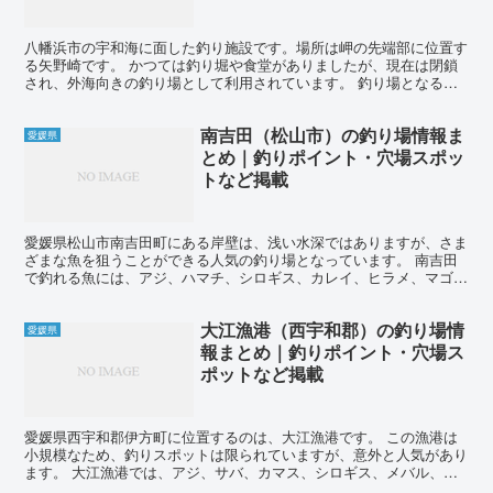
ど掲載
八幡浜市の宇和海に面した釣り施設です。場所は岬の先端部に位置す
る矢野崎です。 かつては釣り堀や食堂がありましたが、現在は閉鎖
され、外海向きの釣り場として利用されています。 釣り場となるの
は1番から8番までの浮き消破堤です。びゅうブリッジと呼...
南吉田（松山市）の釣り場情報ま
愛媛県
とめ｜釣りポイント・穴場スポッ
トなど掲載
愛媛県松山市南吉田町にある岸壁は、浅い水深ではありますが、さま
ざまな魚を狙うことができる人気の釣り場となっています。 南吉田
で釣れる魚には、アジ、ハマチ、シロギス、カレイ、ヒラメ、マゴ
チ、チヌ、マダイ、メバル、カサゴ、アコウ、アイナメ、コウ...
大江漁港（西宇和郡）の釣り場情
愛媛県
報まとめ｜釣りポイント・穴場ス
ポットなど掲載
愛媛県西宇和郡伊方町に位置するのは、大江漁港です。 この漁港は
小規模なため、釣りスポットは限られていますが、意外と人気があり
ます。 大江漁港では、アジ、サバ、カマス、シロギス、メバル、カ
ワハギ、チヌ、グレ、シーバス、ハマチ、タチウオ、アオリ...