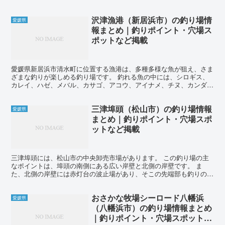
沢津漁港（新居浜市）の釣り場情
愛媛県
報まとめ｜釣りポイント・穴場ス
ポットなど掲載
愛媛県新居浜市清水町に位置する漁港は、多種多様な魚が狙え、さま
ざまな釣りが楽しめる釣り場です。 釣れる魚の中には、シロギス、
カレイ、ハゼ、メバル、カサゴ、アコウ、アイナメ、チヌ、カンダ
イ、シーバスが含まれています。 投げ釣りでは、シロギスと...
三津埠頭（松山市）の釣り場情報
愛媛県
まとめ｜釣りポイント・穴場スポ
ットなど掲載
三津埠頭には、松山市の中央卸売市場があります。 この釣り場の主
なポイントは、埠頭の南側にある広い岸壁と北側の岸壁です。 ま
た、北側の岸壁には赤灯台の波止場があり、そこの先端部も釣りのポ
イントとなります。 釣れる魚は、サビキ釣りでアジやサバ、...
おさかな牧場シーロード八幡浜
愛媛県
（八幡浜市）の釣り場情報まとめ
｜釣りポイント・穴場スポットな