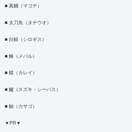
■ 真鯒（マゴチ）
■ 太刀魚（タチウオ）
■ 白鱚（シロギス）
■ 鮴（メバル）
■ 鰈（カレイ）
■ 鱸（スズキ・シーバス）
■ 鮋（カサゴ）
▼PR▼