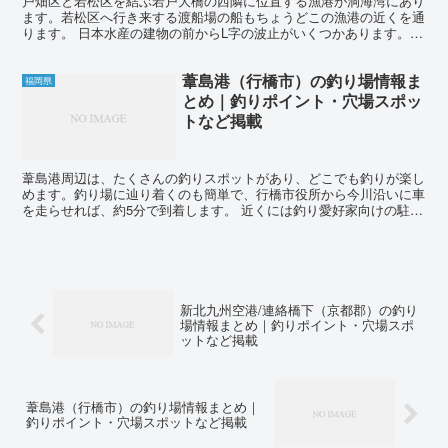
戸畑区と若松区を結ぶ若戸大橋の西隣に位置する漁港が洞海湾にあり
ます。若松区へ行き来する渡船場の船もちょうどこの漁港の近くを通
ります。 日本水産の建物の前からL字の波止がいくつかあります。テ
トラはありませんが、外海側は少し足場が高くなっていま...
葦島港（行橋市）の釣り場情報ま
福岡県
とめ｜釣りポイント・穴場スポッ
トなど掲載
葦島港周辺は、たくさんの釣りスポットがあり、どこでも釣りが楽し
めます。釣り場に辿り着くのも簡単で、行橋市役所から今川沿いに車
を走らせれば、約5分で到着します。 近くには釣り愛好家向けの駐車
スペースも整備されていますが、注意点として、釣り場周...
新北九州空港/連絡橋下（京都郡）の釣り
場情報まとめ｜釣りポイント・穴場スポ
ットなど掲載
葦島港（行橋市）の釣り場情報まとめ｜
釣りポイント・穴場スポットなど掲載