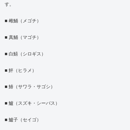
す。
■ 雌鯒（メゴチ）
■ 真鯒（マゴチ）
■ 白鱚（シロギス）
■ 鮃（ヒラメ）
■ 鰆（サワラ・サゴシ）
■ 鱸（スズキ・シーバス）
■ 鱸子（セイゴ）