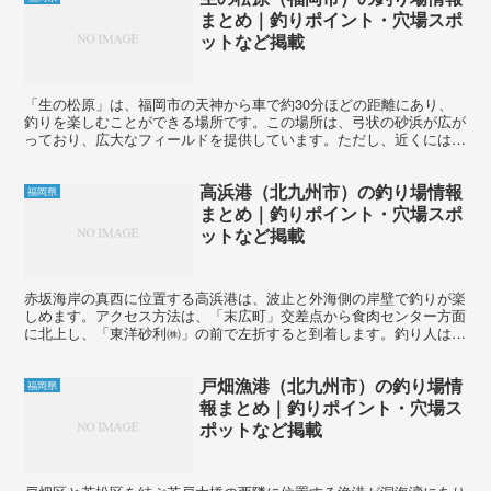
まとめ｜釣りポイント・穴場スポ
ットなど掲載
「生の松原」は、福岡市の天神から車で約30分ほどの距離にあり、
釣りを楽しむことができる場所です。この場所は、弓状の砂浜が広が
っており、広大なフィールドを提供しています。ただし、近くには釣
り人向けの駐車スペースは整備されておらず、トレイやコン...
高浜港（北九州市）の釣り場情報
福岡県
まとめ｜釣りポイント・穴場スポ
ットなど掲載
赤坂海岸の真西に位置する高浜港は、波止と外海側の岸壁で釣りが楽
しめます。アクセス方法は、「末広町」交差点から食肉センター方面
に北上し、「東洋砂利㈱」の前で左折すると到着します。釣り人は、
波止の付け根から倉庫の西側までの路肩に車を駐車すること...
戸畑漁港（北九州市）の釣り場情
福岡県
報まとめ｜釣りポイント・穴場ス
ポットなど掲載