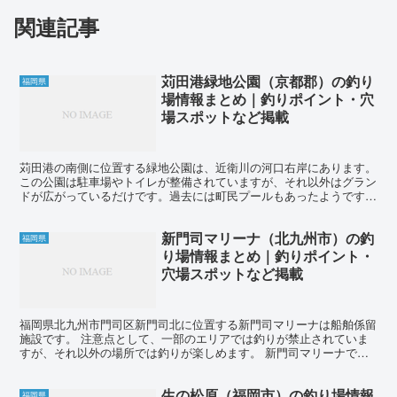
関連記事
苅田港緑地公園（京都郡）の釣り
福岡県
場情報まとめ｜釣りポイント・穴
場スポットなど掲載
苅田港の南側に位置する緑地公園は、近衛川の河口右岸にあります。
この公園は駐車場やトイレが整備されていますが、それ以外はグラン
ドが広がっているだけです。過去には町民プールもあったようです。
この公園は手軽に投げ釣りやチョイ投げを楽しむのに最...
新門司マリーナ（北九州市）の釣
福岡県
り場情報まとめ｜釣りポイント・
穴場スポットなど掲載
福岡県北九州市門司区新門司北に位置する新門司マリーナは船舶係留
施設です。 注意点として、一部のエリアでは釣りが禁止されていま
すが、それ以外の場所では釣りが楽しめます。 新門司マリーナでは
キス、アナゴ、アジ、サヨリ、メバル、タチウオ、チヌ、コ...
生の松原（福岡市）の釣り場情報
福岡県