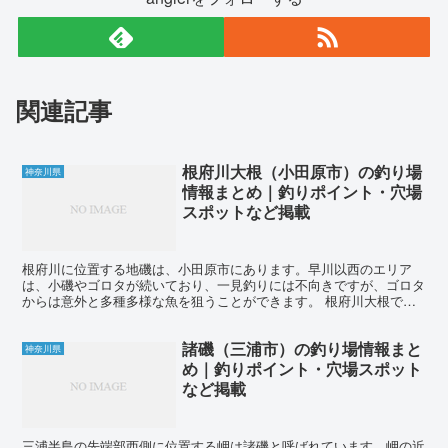
関連記事
根府川大根（小田原市）の釣り場
神奈川県
情報まとめ｜釣りポイント・穴場
スポットなど掲載
根府川に位置する地磯は、小田原市にあります。早川以西のエリア
は、小磯やゴロタが続いており、一見釣りには不向きですが、ゴロタ
からは意外と多種多様な魚を狙うことができます。 根府川大根で釣
れる魚は、クロダイ、メジナ、イシダイ、ブダイ、カサゴ、メ...
諸磯（三浦市）の釣り場情報まと
神奈川県
め｜釣りポイント・穴場スポット
など掲載
三浦半島の先端部西側に位置する岬は諸磯と呼ばれています。岬の近