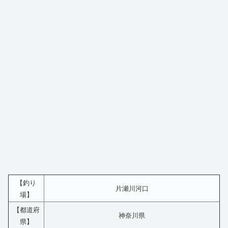
【釣り
片瀬川河口
場】
【都道府
神奈川県
県】