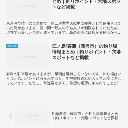
とめ｜釣りポイント・穴場スポッ
トなど掲載
東京湾で唯一の自然島で、第二次世界大戦中に要塞として使用されて
いた島があります。長い間一般人の立ち入りが制限されていたため、
現在でも美しい自然が残っています。島の南側には広がる砂浜から
は、投げ釣りで大型のカレイやシロギスを狙うことができます...
江ノ島/表磯（藤沢市）の釣り場
神奈川県
情報まとめ｜釣りポイント・穴場
スポットなど掲載
有料の駐車場がありますが、早朝は混雑していないです。釣り場はい
くつかのポイントに分かれており、年中家族連れやカップルでにぎわ
っています。ただし、常連客が多く、希望の場所に竿を出すことがで
きないこともあり、竿を出すまでに時間がかかることがあり...
片瀬漁港（藤沢市）の釣り場情報まとめ
｜釣りポイント・穴場スポットなど掲載