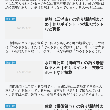
くには老人福祉センターのそばに有料駐車場があります。岬の南側は
続く磯場があり、北側は船溜まりになっています。岬の先端には白い
灯台があり、その右側にはテトラ堤防が伸びています。 こ...
剱崎（三浦市）の釣り場情報まと
神奈川県
め｜釣りポイント・穴場スポット
など掲載
三浦半島の南東にある剱崎は、釣りが楽しめる岬の地磯です。この岬
は「つるぎざき」または「けんざき」と呼ばれており、中央には大き
な白い剱崎灯台が建っています。正式な名称は「つるぎざきとうだ
い」です。灯台の近くには有料の駐車場やトイレもあります。...
水江町公園（川崎市）の釣り場情
神奈川県
報まとめ｜釣りポイント・穴場ス
ポットなど掲載
川崎市川崎区に位置する公園です。 周囲は主に工業地帯で岸壁への
立ち入りが制限されているため、貴重な釣り場として知られていま
す。近年は水質も改善され、多種多様な魚を狙うことができます。
水江町公園で釣れる魚の種類には、ハゼ、キス、イシモチ、カ...
猿島（横須賀市）の釣り場情報ま
神奈川県