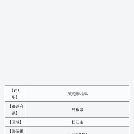
【釣り
加賀港/桂島
場】
【都道府
島根県
県】
【区域】
松江市
【郵便番