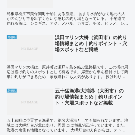
島根県松江市美保関町千酌にある漁港。 あまり水深がなく地元の人
がのんびり竿を出すぐらいな感じの釣り場となっている。 千酌港で
釣れる魚は、シロギス、アジ、メバル、カサゴ、チヌ、ヒラメ、シー
バス、アオリイカなど。 投げ釣りではシロギスが主なター...
浜田マリン大橋（浜田市）の釣り
島根県
場情報まとめ｜釣りポイント・穴
場スポットなど掲載
浜田マリン大橋は、原井町と瀬戸ヶ島を結ぶ道路橋です。この橋の周
辺は投げ釣りのスポットとして有名です。岸壁から車を横付けして簡
単に釣りができるため、家族連れにも人気があります。 投げ釣りで
は、シロギスやカワハギ、カレイなどが釣れます。また、ア...
五十猛漁港/大浦港（大田市）の
島根県
釣り場情報まとめ｜釣りポイン
ト・穴場スポットなど掲載
五十猛町に位置する漁港で、別名大浦港としても知られています。地
域には大岬灯台が北にあり、周囲には地磯が広がっています。また、
漁港の南側も地磯となっています。 大岬灯台の方向からは、テトラ
や石で囲まれた堤防が伸びています。この堤防の付近には駐...