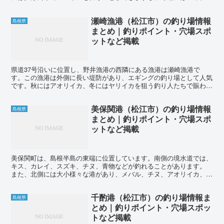
やカレイなども釣れるでしょう。また、セイゴも時折...
瀬崎漁港（松江市）の釣り場情報
島根県
まとめ｜釣りポイント・穴場スポ
ットなど掲載
県道37号沿いに位置し、野井漁港の西隣にある漁港は瀬崎漁港で
す。この漁港は外側に長い堤防があり、エギングの釣り場として人気
です。秋にはアオリイカ、冬にはヤリイカを狙う釣り人たちで賑わい
ます。漁港内の小堤防や岸壁は足場が良いため、釣りがしやす...
美保関港（松江市）の釣り場情報
島根県
まとめ｜釣りポイント・穴場スポ
ットなど掲載
美保関町は、島根半島の東端に位置しています。南側の境水道では、
キス、カレイ、スズキ、チヌ、青物などが釣れることがあります。
また、北側には大小様々な港があり、メバル、チヌ、アオリイカ、ヤ
リイカ、ケンサキイカなどが人気の釣り対象となっています...
千酌港（松江市）の釣り場情報ま
島根県
とめ｜釣りポイント・穴場スポッ
トなど掲載