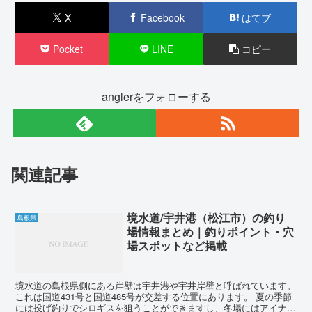
X
Facebook
はてブ
Pocket
LINE
コピー
anglerをフォローする
関連記事
境水道/宇井港（松江市）の釣り
島根県
場情報まとめ｜釣りポイント・穴
場スポットなど掲載
境水道の島根県側にある岸壁は宇井港や宇井岸壁と呼ばれています。
これは国道431号と国道485号が交差する位置にあります。 夏の季節
には投げ釣りでシロギスを狙うことができますし、冬場にはアイナメ