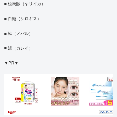
■ 槍烏賊（ヤリイカ）
■ 白鱚（シロギス）
■ 鮴（メバル）
■ 鰈（カレイ）
▼PR▼