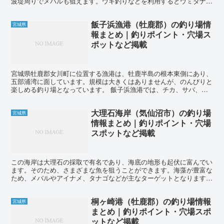
波堤周りでメバルも狙えます。ウキ釣りなどを利用するとウミタナゴ
も釣れることがあります。また、珍しいハゼも生息していま...
飯子浜漁港（牡鹿郡）の釣り場情
宮城県
報まとめ｜釣りポイント・穴場ス
ポットなど掲載
宮城県牡鹿郡女川町に位置する漁港は、牡鹿半島の根本東側にあり、
五部浦湾に面しています。規模は大きくはありませんが、のんびりと
楽しめる釣り場となっています。 飯子浜漁港では、チカ、サバ、ハ
ゼ、カレイ、アイナメ、アナゴ、ドンコ、ソイ、メバル、ウ...
大理石海岸（気仙沼市）の釣り場
宮城県
情報まとめ｜釣りポイント・穴場
スポットなど掲載
この海岸は大理石の採取で有名であり、海底の地形も起伏に富んでい
ます。そのため、さまざまな魚を狙うことができます。海藻が豊富な
ため、メバルやアイナメ、タナゴなどが主なターゲットとなります。
この海岸では、根が点在しており、アイナメ、アブラコ、...
桐ヶ崎港（牡鹿郡）の釣り場情報
宮城県
まとめ｜釣りポイント・穴場スポ
ットなど掲載