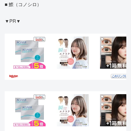
■ 鰶（コノシロ）
▼PR▼