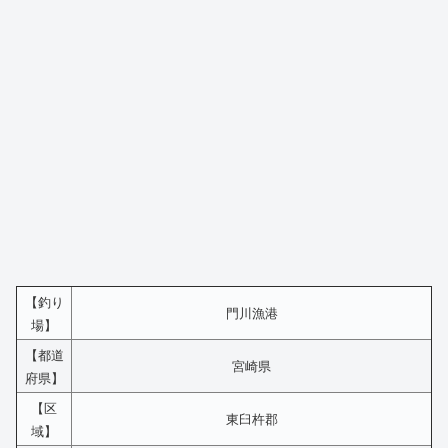
【釣り
門川漁港
場】
【都道
宮崎県
府県】
【区
東臼杵郡
域】