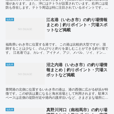
場があります。また、沖にはテトラが設置されています。右岸には堤
防も存在します。テトラ周辺は特に注目されているポイントです。こ
ちらはルアー釣りが人気で、スズキやヒラメ、マゴチを狙う...
江名港（いわき市）の釣り場情報
福島県
まとめ｜釣りポイント・穴場スポ
ットなど掲載
福島県いわき市に位置する港です。 この港は比較的大型ですが、混
雑することは少なく、のんびりと釣りを楽しむことができる釣り場で
す。 江名港では、カレイ、アイナメ、アジ、メバル、ソイ、ドン
コ、クロダイ、ヒラメ、シーバスなどが釣れます。 投げ釣り...
沼之内港（いわき市）の釣り場情
福島県
報まとめ｜釣りポイント・穴場ス
ポットなど掲載
豊間港の北側に位置するいわき市の港は、港の西側に広がる砂浜が特
徴です。この砂浜は夏になると海水浴場として利用されます。駐車ス
ペースは左側の堤防付近や港内の護岸沿いなど、さまざまな場所にあ
ります。ただし、近くにトイレはありませんのでご注意くだ...
真野川河口（南相馬市）の釣り場
福島県