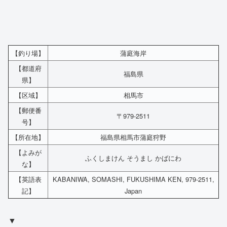
【釣り場】
蒲庭海岸
【都道府
福島県
県】
【区域】
相馬市
【郵便番
〒979-2511
号】
【所在地】
福島県相馬市蒲庭狩野
【よみが
ふくしまけん そうまし かばにわ
な】
【英語表
KABANIWA, SOMASHI, FUKUSHIMA KEN, 979-2511,
記】
Japan
▼