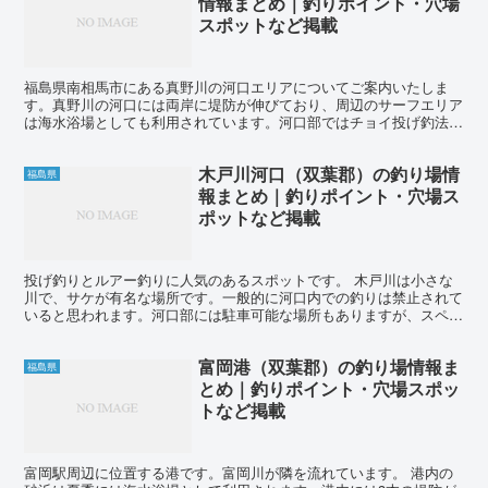
情報まとめ｜釣りポイント・穴場
スポットなど掲載
福島県南相馬市にある真野川の河口エリアについてご案内いたしま
す。真野川の河口には両岸に堤防が伸びており、周辺のサーフエリア
は海水浴場としても利用されています。河口部ではチョイ投げ釣法で
ハゼを釣ることができます。また、堤防周辺では投げ釣りをす...
木戸川河口（双葉郡）の釣り場情
福島県
報まとめ｜釣りポイント・穴場ス
ポットなど掲載
投げ釣りとルアー釣りに人気のあるスポットです。 木戸川は小さな
川で、サケが有名な場所です。一般的に河口内での釣りは禁止されて
いると思われます。河口部には駐車可能な場所もありますが、スペー
スが狭いため、他の釣り人がいる場合は入れないことがあり...
富岡港（双葉郡）の釣り場情報ま
福島県
とめ｜釣りポイント・穴場スポッ
トなど掲載
富岡駅周辺に位置する港です。富岡川が隣を流れています。 港内の