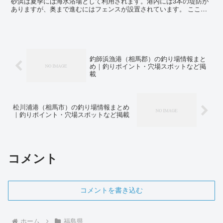
砂浜は夏季には海水浴場として利用されます。港内には3本の堤防が
ありますが、奥まで進むにはフェンスが設置されています。 ここで
は、主に投げ釣りでイシモチやハゼなどを狙います。春から...
釣師浜漁港（相馬郡）の釣り場情報まと
め｜釣りポイント・穴場スポットなど掲
載
松川浦港（相馬市）の釣り場情報まとめ
｜釣りポイント・穴場スポットなど掲載
コメント
コメントを書き込む
ホーム
福島県