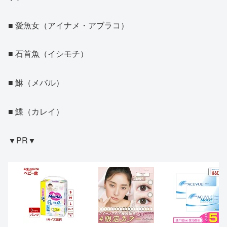
■ 愛魚女（アイナメ・アブラコ）
■ 石首魚（イシモチ）
■ 鮴（メバル）
■ 鰈（カレイ）
▼PR▼