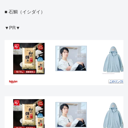
■ 石鯛（イシダイ）
▼PR▼