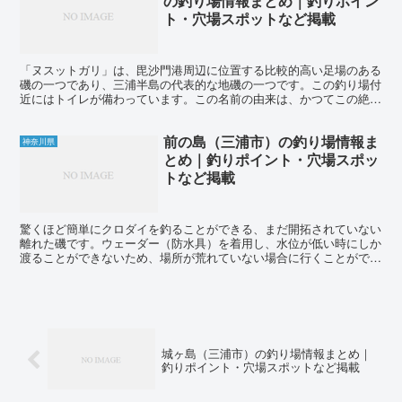
の釣り場情報まとめ｜釣りポイン
ト・穴場スポットなど掲載
「ヌスットガリ」は、毘沙門港周辺に位置する比較的高い足場のある
磯の一つであり、三浦半島の代表的な地磯の一つです。この釣り場付
近にはトイレが備わっています。この名前の由来は、かつてこの絶壁
上の磯に逃げ込んだ盗賊が、高さと激しい波のせいで足がす...
前の島（三浦市）の釣り場情報ま
神奈川県
とめ｜釣りポイント・穴場スポッ
トなど掲載
驚くほど簡単にクロダイを釣ることができる、まだ開拓されていない
離れた磯です。ウェーダー（防水具）を着用し、水位が低い時にしか
渡ることができないため、場所が荒れていない場合に行くことができ
ます。南西の強風時や低気圧通過後のうねりのある日が最適...
城ヶ島（三浦市）の釣り場情報まとめ｜
釣りポイント・穴場スポットなど掲載