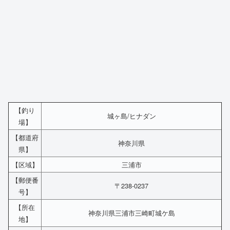
【釣り
城ヶ島/ヒナダン
場】
【都道府
神奈川県
県】
【区域】
三浦市
【郵便番
〒238-0237
号】
【所在
神奈川県三浦市三崎町城ケ島
地】