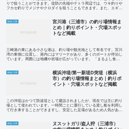
りで狙うことができます。堤防の先端やテトラ周辺では、ウキ釣りや
フカセ釣りでメジナやクロダイを狙うこともできます。また、エギン
グでアオリイカを狙ってみるのも面白いです。港内は主に砂...
宮川港（三浦市）の釣り場情報ま
神奈川県
とめ｜釣りポイント・穴場スポッ
トなど掲載
三崎港の東にある小さな港は、釣り場や観光地として有名です。宮川
湾の東側に位置し、港内にはマリーナがあり、多くのボートが停泊し
ています。周囲には地磯や岩場が広がっています。 「まるよし食
堂」の西側には有料の駐車場とトイレがありますが、マリーナ...
横浜沖堤/第一新堤D突堤（横浜
神奈川県
市）の釣り場情報まとめ｜釣りポ
イント・穴場スポットなど掲載
この沖堤はかつて防波堤として建設されましたが、現在では主に釣り
場として使われています。一時間ごとに運行している渡し船を利用し
て行き来することができますし、安定した足場があるため人気があり
ます。 水深は10メートル以上あり、潮の流れも良いため...
ヌスットガリ/盗人狩（三浦市）
神奈川県