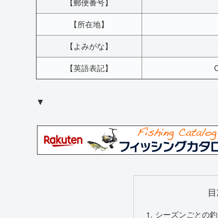
【郵便番号】
【所在地】
【よみがな】
【英語表記】
O
▼
目
シーズンごとの釣