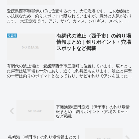
愛媛県西宇和郡伊方町に位置するのは、大江漁港です。 この漁港は
小規模なため、釣りスポットは限られていますが、意外と人気があり
ます。 大江漁港では、アジ、サバ、カマス、シロギス、メバル、カ
ワハギ、チヌ、グレ、シーバス、ハマチ、タチウオ、アオリ...
有網代の波止（西予市）の釣り場
愛媛県
情報まとめ｜釣りポイント・穴場
スポットなど掲載
有網代の波止場は、愛媛県西予市三瓶町に位置しています。広々とし
た岸壁は駐車場も十分にあり、近くに釣具屋もあります。波止と岸壁
の一帯は釣りのポイントとなっており、サビキ釣りでアジを狙った
り、投げ釣りでキュウセンやカワハギを釣ることができます。...
下灘漁港/豊田漁港（伊予市）の釣り場情
報まとめ｜釣りポイント・穴場スポット
など掲載
亀崎港（半田市）の釣り場情報まとめ｜