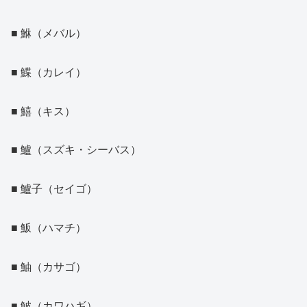
■ 鮴（メバル）
■ 鰈（カレイ）
■ 鱚（キス）
■ 鱸（スズキ・シーバス）
■ 鱸子（セイゴ）
■ 魬（ハマチ）
■ 鮋（カサゴ）
■ 鮍（カワハギ）