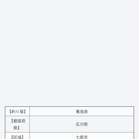
【釣り場】
庵漁港
【都道府
石川県
県】
【区域】
七尾市