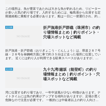
この場所は、魚が豊富であたれば大きな魚が釣れるため、リピーター
が多い人気の釣り場です。入釣するためには、輪島港から出港する定
期連絡船に乗船する必要があります。船は一日に一便運行され、約
90分で釣り場に到着できます。出航時間を確認するために電...
折戸漁港折戸群礁（珠洲市）の釣
石川県
り場情報まとめ｜釣りポイント・
穴場スポットなど掲載
折戸漁港・折戸群礁（おりぎょこう・ぐんしょう）は、県道２８７号
線・２８号を禄鋼崎方面に車で約３５分ほど走った場所に位置してい
ます。 近くには釣り人が利用できる駐車スペースがありますが、ト
イレやコンビニは周辺にはありませんので、飲食物など必要...
九十九湾/越坂（能登町）の釣り
石川県
場情報まとめ｜釣りポイント・穴
場スポットなど掲載
湾に位置する釣り場であり、一年中波風が少ない特徴があります。ナ
イトタイムには魚の釣果がアップする傾向がありますが、足場が悪く
危険なので注意が必要です。 一般的には中級者以上の釣り人向けの
場所ですが、『のと海洋ふれあいセンター』周辺では家族連...