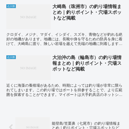
大崎島（珠洲市）の釣り場情報ま
石川県
とめ｜釣りポイント・穴場スポッ
トなど掲載
クロダイ、メジナ、マダイ、イシダイ、スズキ、青物などが釣れる絶
好の地磯があります。地磯には、長靴や身を守るための防具を身に着
けて、大崎島に渡り、険しい岩場を越えて先端の地磯に到着します。
【釣り場】 大崎島 【都道府県】 石川県 【区域】 ...
大泊沖の島（輪島市）の釣り場情
石川県
報まとめ｜釣りポイント・穴場ス
ポットなど掲載
近くに海藻の養殖場があるため、時期によっては釣り場が非常に限ら
れてしまいます。この釣り場ではボートを持参することで、より広範
囲を探索することができます。マイボートは大手釣具店のネットショ
ップなどで比較的安価に入手することができ、おすすめです...
能登島/笠栗鼻（七尾市）の釣り場情報ま
とめ｜釣りポイント・穴場スポットなど