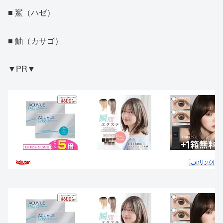
■ 鯊（ハゼ）
■ 鮋（カサゴ）
▼PR▼