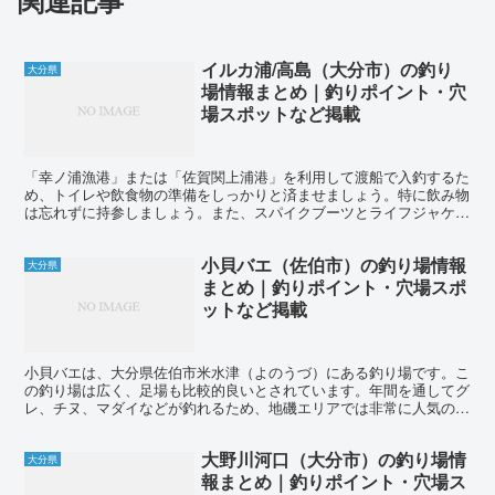
関連記事
イルカ浦/高島（大分市）の釣り
大分県
場情報まとめ｜釣りポイント・穴
場スポットなど掲載
「幸ノ浦漁港」または「佐賀関上浦港」を利用して渡船で入釣するた
め、トイレや飲食物の準備をしっかりと済ませましょう。特に飲み物
は忘れずに持参しましょう。また、スパイクブーツとライフジャケッ
トの着用は必ず行いましょう。初心者の方は、ベテランの釣...
小貝バエ（佐伯市）の釣り場情報
大分県
まとめ｜釣りポイント・穴場スポ
ットなど掲載
小貝バエは、大分県佐伯市米水津（よのうづ）にある釣り場です。こ
の釣り場は広く、足場も比較的良いとされています。年間を通してグ
レ、チヌ、マダイなどが釣れるため、地磯エリアでは非常に人気のあ
る場所として知られています。 小貝バエは、半島側の湾内...
大野川河口（大分市）の釣り場情
大分県
報まとめ｜釣りポイント・穴場ス