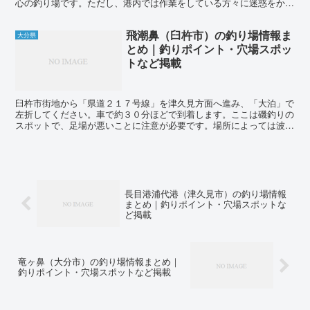
心の釣り場です。ただし、港内では作業をしている方々に迷惑をかけ
ないように注意しましょう。車で行く場合は浦代浦から海岸...
飛潮鼻（臼杵市）の釣り場情報ま
大分県
とめ｜釣りポイント・穴場スポッ
トなど掲載
臼杵市街地から「県道２１７号線」を津久見方面へ進み、「大泊」で
左折してください。車で約３０分ほどで到着します。ここは磯釣りの
スポットで、足場が悪いことに注意が必要です。場所によっては波が
被ることもあるため、必ず確認しましょう。また、スパイク...
長目港浦代港（津久見市）の釣り場情報
まとめ｜釣りポイント・穴場スポットな
ど掲載
竜ヶ鼻（大分市）の釣り場情報まとめ｜
釣りポイント・穴場スポットなど掲載