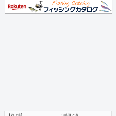
【釣り場】
仏崎田ノ浦