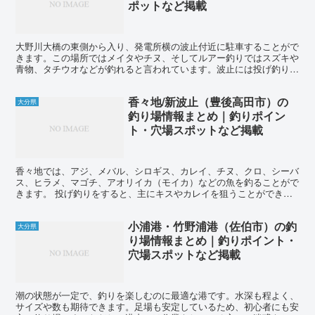
ポットなど掲載
大野川大橋の東側から入り、発電所横の波止付近に駐車することがで
きます。この場所ではメイタやチヌ、そしてルアー釣りではスズキや
青物、タチウオなどが釣れると言われています。波止には投げ釣りを
楽しむ人たちもおり、キスやカレイなどの釣果が報告されて...
香々地/新波止（豊後高田市）の
大分県
釣り場情報まとめ｜釣りポイン
ト・穴場スポットなど掲載
香々地では、アジ、メバル、シロギス、カレイ、チヌ、クロ、シーバ
ス、ヒラメ、マゴチ、アオリイカ（モイカ）などの魚を釣ることがで
きます。 投げ釣りをすると、主にキスやカレイを狙うことができま
す。キスは春から秋にかけてシーズンで、盛期にはチョイ投...
小浦港・竹野浦港（佐伯市）の釣
大分県
り場情報まとめ｜釣りポイント・
穴場スポットなど掲載
潮の状態が一定で、釣りを楽しむのに最適な港です。水深も程よく、
サイズや数も期待できます。足場も安定しているため、初心者にも安