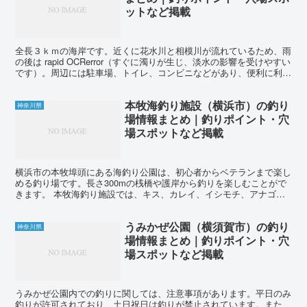
ットなど掲載
全長３ｋｍの海岸です。近くに花水川と相模川が流れているため、雨
の後は rapid OCRerror（すぐに濁りが生じ、淡水の影響を受けやすい
です）。周辺には駐車場、トイレ、コンビニなどがあり、便利に利用
できます。家族連れの釣り人も多く訪れま...
本牧海釣り施設（横浜市）の釣り
神奈川県
場情報まとめ｜釣りポイント・穴
場スポットなど掲載
横浜市の本牧埠頭にある海釣り公園は、初心者からベテランまで楽し
める釣り場です。長さ300mの桟橋や護岸から釣りを楽しむことがで
きます。 本牧海釣り施設では、キス、カレイ、イシモチ、アナゴ、
アジ、イワシ、サヨリ、サッパ、コノシロ、メバル、カサ...
うみかぜ公園（横須賀市）の釣り
神奈川県
場情報まとめ｜釣りポイント・穴
場スポットなど掲載
うみかぜ公園内での釣りに関しては、注意事項があります。平日のみ
釣りが許可されており、土日祝日は釣りが禁止されています。また、