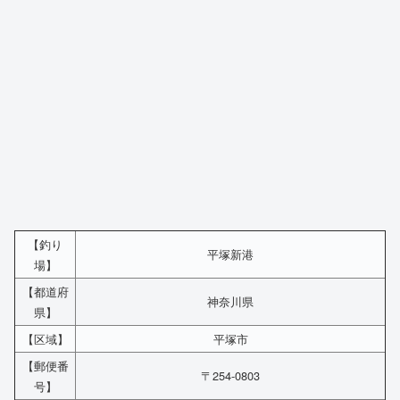
【釣り
平塚新港
場】
【都道府
神奈川県
県】
【区域】
平塚市
【郵便番
〒254-0803
号】