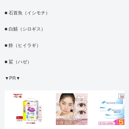
■ 石首魚（イシモチ）
■ 白鱚（シロギス）
■ 鮗（ヒイラギ）
■ 鯊（ハゼ）
▼PR▼