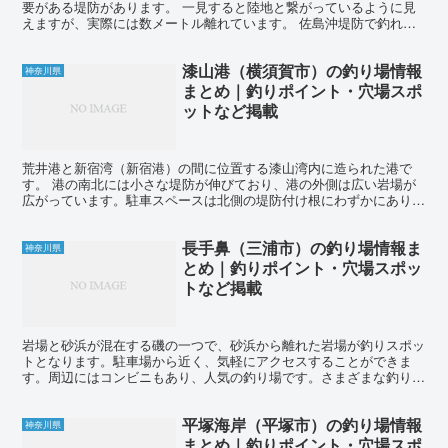
要がある堤防があります。 一見すると陸地と繋がっているように見
えますが、実際には数メートル離れています。 佐島沖堤防で釣れる
魚は、クロダイ、メジナ、ウミタナゴ、カサゴ、メバル、カ...
漆山港（横須賀市）の釣り場情報
神奈川県
まとめ｜釣りポイント・穴場スポ
ットなど掲載
荒井港と新宿湾（新宿港）の間に位置する漆山湾内に造られた港で
す。 港の南北には小さな堤防が伸びており、港の外側は広い岩場が
広がっています。駐車スペースは北側の堤防付け根にわずかにありま
すが、その他のエリアは駐車が禁止されているため、注意が必...
長手鼻（三浦市）の釣り場情報ま
神奈川県
とめ｜釣りポイント・穴場スポッ
トなど掲載
岩場と砂浜が混在する磯の一つで、砂浜から離れた岩場が釣りスポッ
トとなります。駐車場から近く、気軽にアクセスすることができま
す。周辺にはコンビニもあり、人気の釣り場です。さまざまな釣り方
法で様々な魚種を狙うことができ、四季を通じて釣りを楽しむ...
平塚海岸（平塚市）の釣り場情報
神奈川県
まとめ｜釣りポイント・穴場スポ