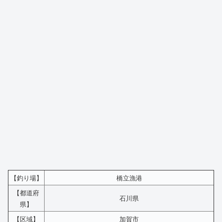
【釣り場】
橋立漁港
【都道府
石川県
県】
【区域】
加賀市