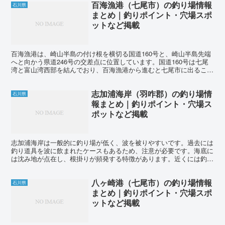
百海漁港（七尾市）の釣り場情報
石川県
まとめ｜釣りポイント・穴場スポ
ットなど掲載
百海漁港は、崎山半島の付け根を横切る国道160号と、崎山半島先端
へと向かう県道246号の交差点に位置しています。国道160号は七尾
湾と富山湾西部を結んでおり、百海漁港から進むと七尾市に出ること
ができます。 漁港の周りには、国道160号側から...
志加浦海岸（羽咋郡）の釣り場情
石川県
報まとめ｜釣りポイント・穴場ス
ポットなど掲載
志加浦海岸は一般的に釣り場が低く、波を被りやすいです。過去には
釣り道具を波に飲まれたケースもあるため、注意が必要です。海底に
は沈み地が点在し、根掛りが頻発する特徴があります。近くには釣り
人向けの駐車スペースがありますが、トイレやコンビニは近...
八ヶ崎港（七尾市）の釣り場情報
石川県
まとめ｜釣りポイント・穴場スポ
ットなど掲載