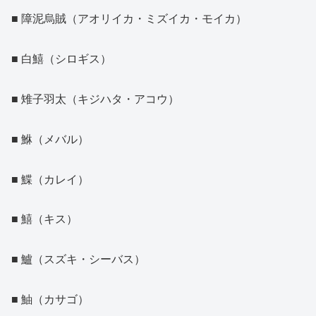
■ 障泥烏賊（アオリイカ・ミズイカ・モイカ）
■ 白鱚（シロギス）
■ 雉子羽太（キジハタ・アコウ）
■ 鮴（メバル）
■ 鰈（カレイ）
■ 鱚（キス）
■ 鱸（スズキ・シーバス）
■ 鮋（カサゴ）