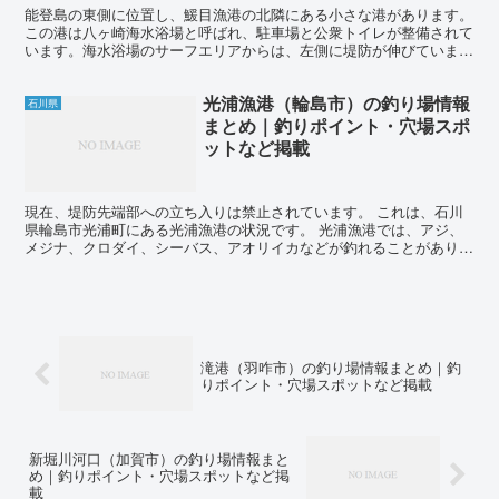
能登島の東側に位置し、鰀目漁港の北隣にある小さな港があります。
この港は八ヶ崎海水浴場と呼ばれ、駐車場と公衆トイレが整備されて
います。海水浴場のサーフエリアからは、左側に堤防が伸びていま
す。 このエリアは砂地が多いため、投げ釣りに適した場所...
光浦漁港（輪島市）の釣り場情報
石川県
まとめ｜釣りポイント・穴場スポ
ットなど掲載
現在、堤防先端部への立ち入りは禁止されています。 これは、石川
県輪島市光浦町にある光浦漁港の状況です。 光浦漁港では、アジ、
メジナ、クロダイ、シーバス、アオリイカなどが釣れることがありま
す。 特にクロダイやメジナは港からでも釣れますが、より...
滝港（羽咋市）の釣り場情報まとめ｜釣
りポイント・穴場スポットなど掲載
新堀川河口（加賀市）の釣り場情報まと
め｜釣りポイント・穴場スポットなど掲
載