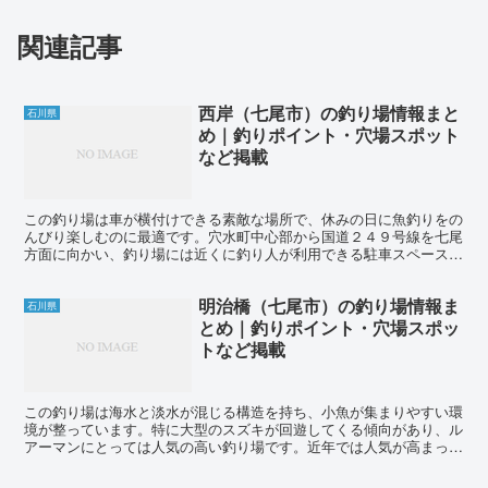
関連記事
西岸（七尾市）の釣り場情報まと
石川県
め｜釣りポイント・穴場スポット
など掲載
この釣り場は車が横付けできる素敵な場所で、休みの日に魚釣りをの
んびり楽しむのに最適です。穴水町中心部から国道２４９号線を七尾
方面に向かい、釣り場には近くに釣り人が利用できる駐車スペースも
あります。また、釣具屋の「フィッシングやどかり」も近く...
明治橋（七尾市）の釣り場情報ま
石川県
とめ｜釣りポイント・穴場スポッ
トなど掲載
この釣り場は海水と淡水が混じる構造を持ち、小魚が集まりやすい環
境が整っています。特に大型のスズキが回遊してくる傾向があり、ル
アーマンにとっては人気の高い釣り場です。近年では人気が高まって
おり、8月から11月にかけてスズキがシーズンとなると、...