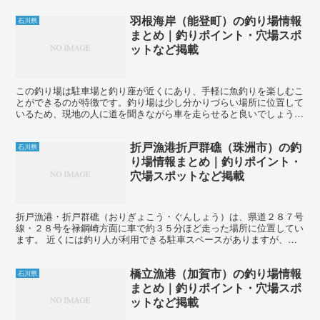
羽根海岸（能登町）の釣り場情報
石川県
まとめ｜釣りポイント・穴場スポ
ットなど掲載
この釣り場は駐車場と釣り座が近くにあり、手軽に魚釣りを楽しむこ
とができるのが特徴です。釣り場は少し分かりづらい場所に位置して
いるため、現地の人に道を聞きながら車を走らせると良いでしょう。
近くには海水浴場があり、夏場の昼間は竿を出すことが難し...
折戸漁港折戸群礁（珠洲市）の釣
石川県
り場情報まとめ｜釣りポイント・
穴場スポットなど掲載
折戸漁港・折戸群礁（おりぎょこう・ぐんしょう）は、県道２８７号
線・２８号を禄鋼崎方面に車で約３５分ほど走った場所に位置してい
ます。 近くには釣り人が利用できる駐車スペースがありますが、ト
イレやコンビニは周辺にはありませんので、飲食物など必要...
橋立漁港（加賀市）の釣り場情報
石川県
まとめ｜釣りポイント・穴場スポ
ットなど掲載