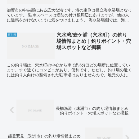
加賀市の中央部にある広大な港です。港の東側は橋立海水浴場となっ
ています。 駐車スペースは堤防の付け根周辺にありますが、他の人
に迷惑をかけないように気をつけましょう。 海水浴場側では、海底
が砂地なので投げ釣りでシロギスを狙うことができます。一...
穴水湾/麦ケ浦（穴水町）の釣り
石川県
場情報まとめ｜釣りポイント・穴
場スポットなど掲載
この釣り場は、穴水町の中心から車で約5分ほどの場所に位置してい
ます。すぐ近くにコンビニがあり、便利です。ただし、釣り場の近く
には釣り人向けの整備された駐車場はありませんので、地元の人に確
認して駐車することをおすすめします。この釣り場では渡船...
長橋漁港（珠洲市）の釣り場情報まとめ
｜釣りポイント・穴場スポットなど掲載
能登双見（珠洲市）の釣り場情報まとめ