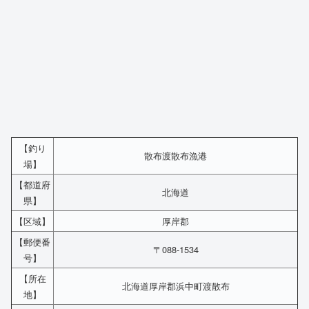
【釣り
散布渡散布漁港
場】
【都道府
北海道
県】
【区域】
厚岸郡
【郵便番
〒088-1534
号】
【所在
北海道厚岸郡浜中町渡散布
地】