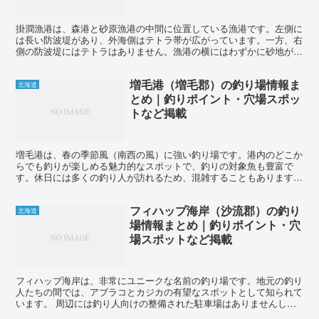
掛澗漁港は、森港と砂原漁港の中間に位置している漁港です。左側に
は長い防波堤があり、外海側はテトラ帯が広がっています。一方、右
側の防波堤にはテトラはありません。漁港の横にはわずかに砂地があ
り、その他は護岸が続いています。 夏から冬にかけては、...
増毛港（増毛郡）の釣り場情報ま
北海道
とめ｜釣りポイント・穴場スポッ
トなど掲載
増毛港は、春の季節風（南西の風）に強い釣り場です。港内のどこか
らでも釣りが楽しめる魅力的なスポットで、釣りの対象魚も豊富で
す。休日には多くの釣り人が訪れるため、混雑することもあります。
近くには駐車場やトイレ、コンビニもあり、周辺施設も充実し...
フィハップ海岸（沙流郡）の釣り
北海道
場情報まとめ｜釣りポイント・穴
場スポットなど掲載
フィハップ海岸は、非常にユニークな名前の釣り場です。地元の釣り
人たちの間では、アブラコとカジカの有望なスポットとして知られて
います。 周辺には釣り人向けの整備された駐車場はありませんし、
釣り場内にもトイレがありません。また、徒歩圏内にコンビ...