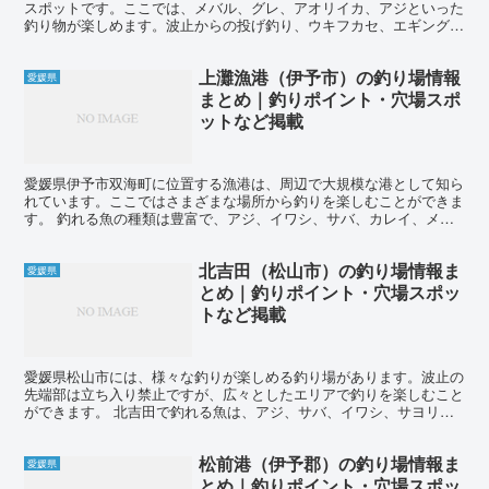
スポットです。ここでは、メバル、グレ、アオリイカ、アジといった
釣り物が楽しめます。波止からの投げ釣り、ウキフカセ、エギングな
どの釣りスタイルが人気です。特に夜釣りでは、アジが狙え...
上灘漁港（伊予市）の釣り場情報
愛媛県
まとめ｜釣りポイント・穴場スポ
ットなど掲載
愛媛県伊予市双海町に位置する漁港は、周辺で大規模な港として知ら
れています。ここではさまざまな場所から釣りを楽しむことができま
す。 釣れる魚の種類は豊富で、アジ、イワシ、サバ、カレイ、メバ
ル、アイナメ、カサゴ、チヌ、タチウオ、アオリイカ、シー...
北吉田（松山市）の釣り場情報ま
愛媛県
とめ｜釣りポイント・穴場スポッ
トなど掲載
愛媛県松山市には、様々な釣りが楽しめる釣り場があります。波止の
先端部は立ち入り禁止ですが、広々としたエリアで釣りを楽しむこと
ができます。 北吉田で釣れる魚は、アジ、サバ、イワシ、サヨリ、
シロギス、カレイ、メバル、カサゴ、アイナメ、チヌ、マダ...
松前港（伊予郡）の釣り場情報ま
愛媛県
とめ｜釣りポイント・穴場スポッ