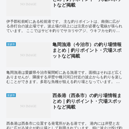
トなど掲載
伊予郡松前町にある松前港です。 主な釣りポイントは、南側に広が
る赤灯台の波止場です。波止場の頭上には注意が必要な電線が張られ
ています。 ここではサビキ釣りでサヨリやアジ、ウキフカセ釣りで
チヌが狙えます。 また、この波止場の周辺は埋立地で、テ...
亀岡漁港（今治市）の釣り場情報
愛媛県
まとめ｜釣りポイント・穴場スポ
ットなど掲載
亀岡漁港は愛媛県今治市菊間町にある漁港です。面積はそれほど広く
ありませんが、隣接する岸壁や種川河口付近の波止からも釣りを楽し
むことができます。多彩な魚種が狙える釣り場となっています。 亀
岡漁港で釣れる魚は、アジ、イワシ、サヨリ、シロギス、カ...
西条港（西条市）の釣り場情報ま
愛媛県
とめ｜釣りポイント・穴場スポッ
トなど掲載
西条港は西条市に位置する発電所がある港です。 港内には岸壁と左
右に広がる波止が釣り場として利用されています。特に波止は投げ釣