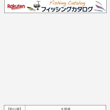
【釣り場】
久慈港