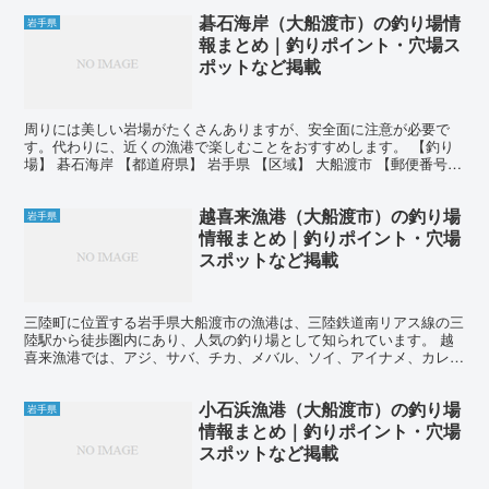
碁石海岸（大船渡市）の釣り場情
岩手県
報まとめ｜釣りポイント・穴場ス
ポットなど掲載
周りには美しい岩場がたくさんありますが、安全面に注意が必要で
す。代わりに、近くの漁港で楽しむことをおすすめします。 【釣り
場】 碁石海岸 【都道府県】 岩手県 【区域】 大船渡市 【郵便番号】
〒022-0001 【所在地】 岩手県大船渡市...
越喜来漁港（大船渡市）の釣り場
岩手県
情報まとめ｜釣りポイント・穴場
スポットなど掲載
三陸町に位置する岩手県大船渡市の漁港は、三陸鉄道南リアス線の三
陸駅から徒歩圏内にあり、人気の釣り場として知られています。 越
喜来漁港では、アジ、サバ、チカ、メバル、ソイ、アイナメ、カレ
イ、アナゴ、ウミタナゴ、ヤリイカ、ヒラメ、マゴチなど、様...
小石浜漁港（大船渡市）の釣り場
岩手県
情報まとめ｜釣りポイント・穴場
スポットなど掲載