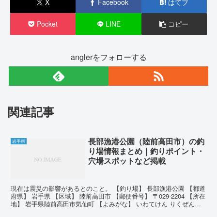
X
Facebook
はてブ
Pocket
LINE
コピー
anglerをフォローする
関連記事
長部漁港公園（陸前高田市）の釣
岩手県
り場情報まとめ｜釣りポイント・
穴場スポットなど掲載
現在は震災の影響があるとのこと。 【釣り場】 長部漁港公園 【都道
府県】 岩手県 【区域】 陸前高田市 【郵便番号】 〒029-2204 【所在
地】 岩手県陸前高田市気仙町 【よみがな】 いわてけん りくぜんた
かたし けせんちょう 【英語表...