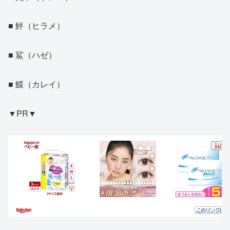
■ 鮃（ヒラメ）
■ 鯊（ハゼ）
■ 鰈（カレイ）
▼PR▼