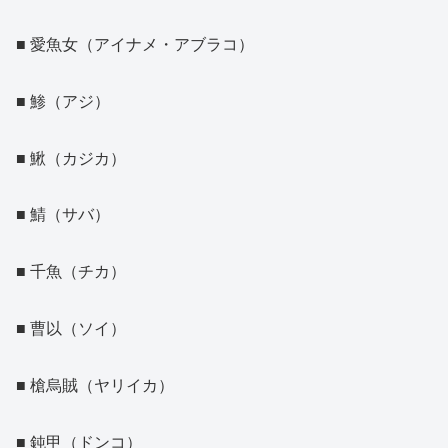
■ 愛魚女（アイナメ・アブラコ）
■ 鯵（アジ）
■ 鰍（カジカ）
■ 鯖（サバ）
■ 千魚（チカ）
■ 曹以（ソイ）
■ 槍烏賊（ヤリイカ）
■ 鈍甲（ドンコ）