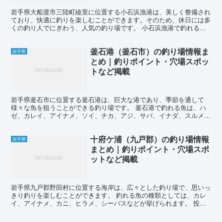
岩手県大船渡市三陸町綾里に位置する小石浜漁港は、美しく整備され
ており、快適に釣りを楽しむことができます。そのため、休日には多
くの釣り人でにぎわう、人気の釣り場です。 小石浜漁港で釣れる魚
は、チカ、サバ、ウミタナゴ、メバル、ソイ、アイナメ、ド...
釜石港（釜石市）の釣り場情報ま
岩手県
とめ｜釣りポイント・穴場スポッ
トなど掲載
岩手県釜石市に位置する釜石港は、巨大な港であり、季節を通して
様々な魚を狙うことができる釣り場です。 釜石港で釣れる魚は、ハ
ゼ、カレイ、アイナメ、ソイ、チカ、アジ、サバ、イナダ、スルメイ
カ、ヤリイカ、ヒラメなど多種多様です。 サビキ釣りではア...
十府ケ浦（九戸郡）の釣り場情報
岩手県
まとめ｜釣りポイント・穴場スポ
ットなど掲載
岩手県九戸郡野田村に位置する海岸は、広々とした釣り場で、思いっ
きり釣りを楽しむことができます。 釣れる魚の種類としては、カレ
イ、アイナメ、カニ、ヒラメ、シーバスなどが挙げられます。 投げ
釣りでは、カレイやアイナメを狙うことができます。海岸か...