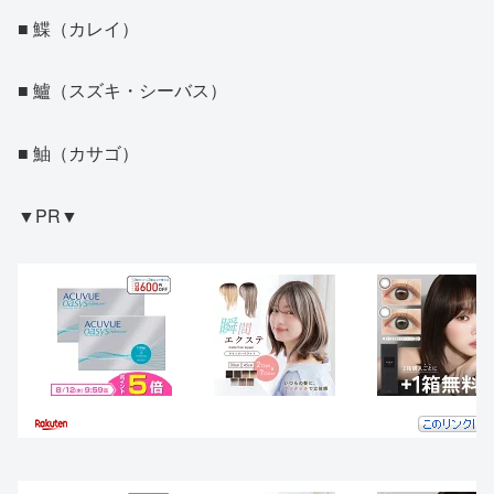
■ 鰈（カレイ）
■ 鱸（スズキ・シーバス）
■ 鮋（カサゴ）
▼PR▼