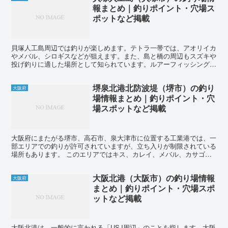
報まとめ｜釣りポイント・穴場ス
ポットなど掲載
貝塚人工島周辺では釣りが楽しめます。テトラ一帯では、アオリイカ
やメバル、シロギスなどが狙えます。また、島と橋の周辺もスズキや
投げ釣りに適した場所として知られています。ルアーフィッシングの
対象魚も多く、手軽に小物釣りを楽しむことができます。特...
堺泉北港北防波堤（堺市）の釣り
大阪府
場情報まとめ｜釣りポイント・穴
場スポットなど掲載
大阪府にまたがる堺市、高石市、泉大津市に位置する工業港では、一
部エリアでの釣りが許可されていますが、立ち入りが制限されている
場所もあります。 このエリアではキス、カレイ、メバル、カサゴ、
アイナメ、チヌ、タチウオなどの魚種が釣れます。 投げ釣...
大阪北港（大阪市）の釣り場情報
大阪府
まとめ｜釣りポイント・穴場スポ
ットなど掲載
大阪北港は、一般的に言われる「USJ周辺」のことを指します。大阪