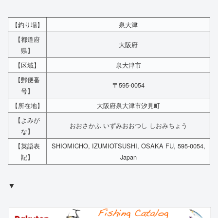
【釣り場】
泉大津
【都道府
大阪府
県】
【区域】
泉大津市
【郵便番
〒595-0054
号】
【所在地】
大阪府泉大津市汐見町
【よみが
おおさかふ いずみおおつし しおみちょう
な】
【英語表
SHIOMICHO, IZUMIOTSUSHI, OSAKA FU, 595-0054,
記】
Japan
▼