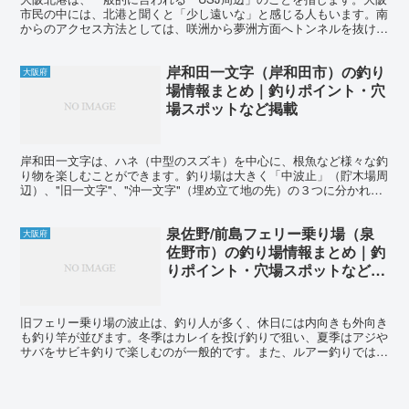
市民の中には、北港と聞くと「少し遠いな」と感じる人もいます。南
からのアクセス方法としては、咲洲から夢洲方面へトンネルを抜ける
と、道なりに北港エリアが広がっています。 夢洲からさ...
岸和田一文字（岸和田市）の釣り
大阪府
場情報まとめ｜釣りポイント・穴
場スポットなど掲載
岸和田一文字は、ハネ（中型のスズキ）を中心に、根魚など様々な釣
り物を楽しむことができます。釣り場は大きく「中波止」（貯木場周
辺）、"旧一文字"、"沖一文字"（埋め立て地の先）の３つに分かれて
います。どの釣り場も渡船での入釣が必要となります。...
泉佐野/前島フェリー乗り場（泉
大阪府
佐野市）の釣り場情報まとめ｜釣
りポイント・穴場スポットなど掲
載
旧フェリー乗り場の波止は、釣り人が多く、休日には内向きも外向き
も釣り竿が並びます。冬季はカレイを投げ釣りで狙い、夏季はアジや
サバをサビキ釣りで楽しむのが一般的です。また、ルアー釣りでは秋
にタチウオを、ワーム釣りでは夏以外の季節に根魚を狙うこ...